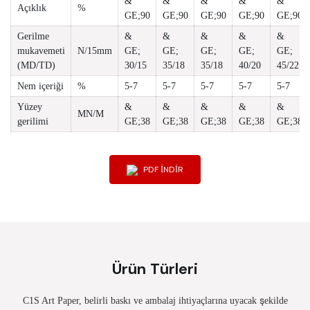
&
&
&
&
&
Açıklık
%
GE;90
GE;90
GE;90
GE;90
GE;90
Gerilme
&
&
&
&
&
mukavemeti
N/15mm
GE;
GE;
GE;
GE;
GE;
(MD/TD)
30/15
35/18
35/18
40/20
45/22
Nem içeriği
%
5-7
5-7
5-7
5-7
5-7
Yüzey
&
&
&
&
&
MN/M
gerilimi
GE;38
GE;38
GE;38
GE;38
GE;38
PDF INDIR
Ürün Türleri
C1S Art Paper, belirli baskı ve ambalaj ihtiyaçlarına uyacak şekilde