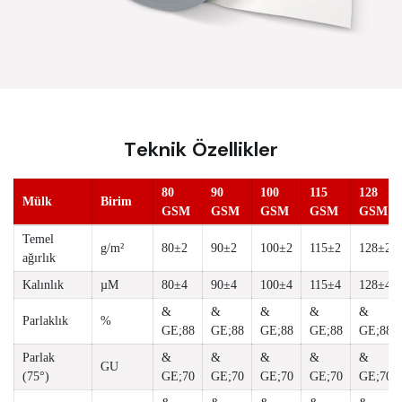
Teknik Özellikler
80
90
100
115
128
Mülk
Birim
GSM
GSM
GSM
GSM
GSM
Temel
g/m²
80±2
90±2
100±2
115±2
128±2
ağırlık
Kalınlık
µM
80±4
90±4
100±4
115±4
128±4
&
&
&
&
&
Parlaklık
%
GE;88
GE;88
GE;88
GE;88
GE;88
Parlak
&
&
&
&
&
GU
(75°)
GE;70
GE;70
GE;70
GE;70
GE;70