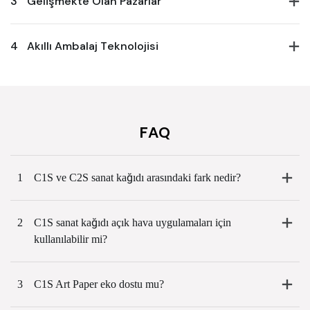
3
Gelişmekte Olan Pazarlar
4
Akıllı Ambalaj Teknolojisi
FAQ
1
C1S ve C2S sanat kağıdı arasındaki fark nedir?
2
C1S sanat kağıdı açık hava uygulamaları için
kullanılabilir mi?
3
C1S Art Paper eko dostu mu?