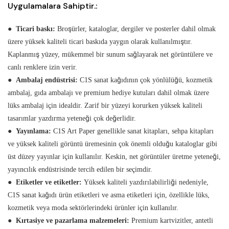
Uygulamalara Sahiptir.:
●
Ticari baskı:
Broşürler, kataloglar, dergiler ve posterler dahil olmak
üzere yüksek kaliteli ticari baskıda yaygın olarak kullanılmıştır.
Kaplanmış yüzey, mükemmel bir sunum sağlayarak net görüntülere ve
canlı renklere izin verir.
●
Ambalaj endüstrisi:
C1S sanat kağıdının çok yönlülüğü, kozmetik
ambalaj, gıda ambalajı ve premium hediye kutuları dahil olmak üzere
lüks ambalaj için idealdir. Zarif bir yüzeyi korurken yüksek kaliteli
tasarımlar yazdırma yeteneği çok değerlidir.
●
Yayınlama:
C1S Art Paper genellikle sanat kitapları, sehpa kitapları
ve yüksek kaliteli görüntü üremesinin çok önemli olduğu kataloglar gibi
üst düzey yayınlar için kullanılır. Keskin, net görüntüler üretme yeteneği,
yayıncılık endüstrisinde tercih edilen bir seçimdir.
●
Etiketler ve etiketler:
Yüksek kaliteli yazdırılabilirliği nedeniyle,
C1S sanat kağıdı ürün etiketleri ve asma etiketleri için, özellikle lüks,
kozmetik veya moda sektörlerindeki ürünler için kullanılır.
●
Kırtasiye ve pazarlama malzemeleri:
Premium kartvizitler, antetli