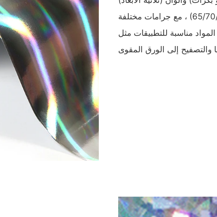
، مع جرامات مختلفة (65/70/75/85/95/107GSM) وطرق الطباعة (الغلاف ، الإزاحة ،
. المواد مناسبة للتطبيقات مثل