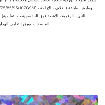
الثني ، الرقمية ، الأشعة فوق البنفسجية ، والتقليدية)
الملصقات وورق التغليف الهدايا والتصفيح إلى الورق المقوى.