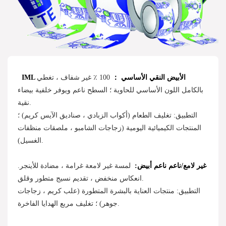
IML الأبيض النقي الأساسي ：
100 ٪ غير شفاف ، تغطي
بالكامل اللون الأساسي للحاوية ؛ السطح ناعم ويوفر خلفية بيضاء
نقية.
التطبيق: تغليف الطعام (أكواب الزبادي ، صناديق الآيس كريم) ؛
المنتجات الكيميائية اليومية (زجاجات الشامبو ، ملصقات منظفات
الغسيل).
غير لامع/ناعم ناعم أبيض:
لمسة غير لامعة غرامة ، مضادة للأينجر.
انعكاس منخفض ، تقديم نسيج متطور وقلق.
التطبيق: منتجات العناية بالبشرة المتطورة (علب كريم ، زجاجات
جوهر) ؛ تغليف مربع الهدايا الفاخرة.