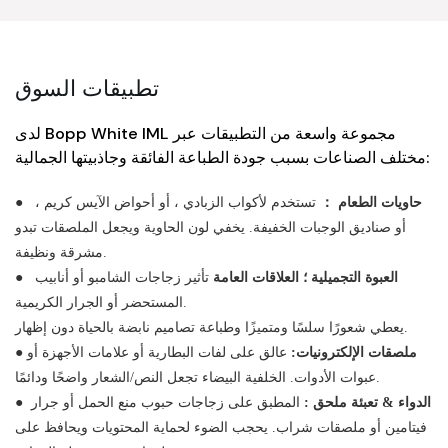
تطبيقات السوق
لدى Bopp White IML مجموعة واسعة من التطبيقات عبر
مختلف الصناعات بسبب جودة الطباعة الفائقة وجاذبيتها الجمالية:
حاويات الطعام ：
تستخدم لأكواب الزبادي ، أو أحواض الآيس كريم ،
●
أو صناديق الوجبات الخفيفة. يخفي لون الحاوية ويجعل الملصقات تبدو
مشرقة ونظيفة.
العبوة التجميلية ؛ العلاقات العامة
تأثير زجاجات الشامبو أو أنابيب
●
المستحضر أو ​​الجرار الكريمية.
يعطي شعورًا سلسًا ومتميزًا وطباعة تصاميم نابضة بالحياة دون إظهار.
ملصقات الإلكترونيات:
عالق على لفات البطارية أو علامات الأجهزة أو
●
عبوات الأدوات. الخلفية البيضاء تجعل النص/الشعار واضحًا ودائمًا.
الدواء & تعبئة ملحق :
المطبق على زجاجات حبوب منع الحمل أو جرار
●
فيتامين أو ملصقات شراب. يحجب الضوء لحماية المحتويات ويحافظ على