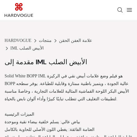
علامة العفن الحقن
منتجات
HARDVOGUE
IML الأبيض الصلب
مقدمة إلى IML الأبيض الصلب
Solid White BOPP IML هو فيلم وضع علامات أبيض نقي في الركيزة
BOPP عالية الجودة ، ويتميز باطنية ممتازة وقابلية للطباعة. يوفر سطحه
الأبيض البكر اللوحة القماشية المثالية للعلامات التجارية ، وخاصةً مناسبة
لتطبيقات التغليف التي تتطلب تباينًا كبيرًا وأداء ألوان نابض بالحياة.
الميزات الرئيسية
بياض عالي: يسلم خلفية بيضاء نقية وموحدة
العتامة الفائقة: يغطي اللون الأصلي للحاوية بالكامل
قابلية للطباعة الممتازة: متوافقة مع عمليات الطباعة المختلفة ، واستنساخ