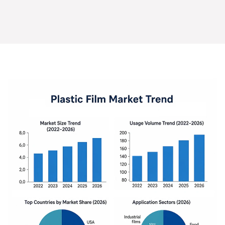
फिल्म कस्टम प्रिंटिंग उच्च
होलोग्राम फिल्म | हार्डवोग
सिकुड़न
अनुपात-176406179830
9381