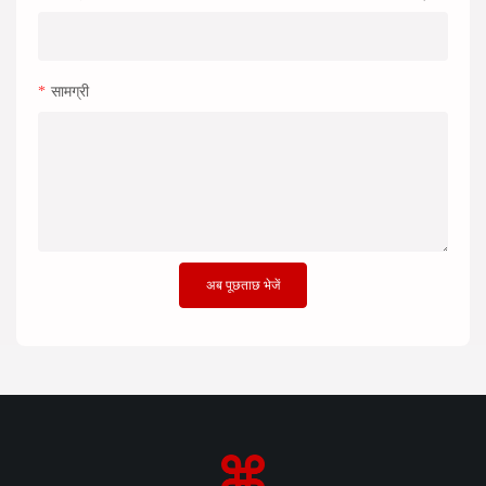
सामग्री
अब पूछताछ भेजें