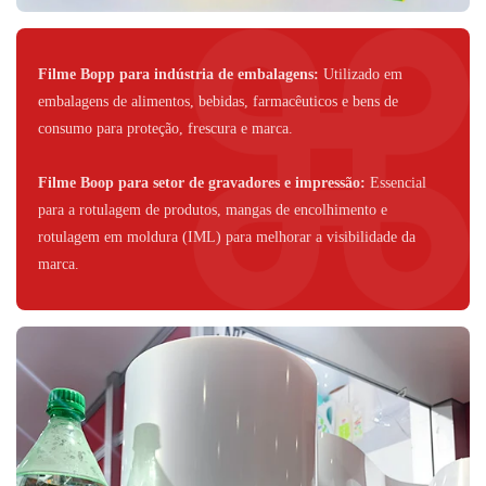
Filme Bopp para indústria de embalagens:
Utilizado em
embalagens de alimentos, bebidas, farmacêuticos e bens de
consumo para proteção, frescura e marca.
Filme Boop para setor de gravadores e impressão:
Essencial
para a rotulagem de produtos, mangas de encolhimento e
rotulagem em moldura (IML) para melhorar a visibilidade da
marca.