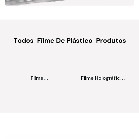
Todos
Filme De Plástico
Produtos
Filme
Filme Holográfico
Termoencolhível
Para Impressão Em
PETG Transparente
Atacado & Usos
Com Impressão
Decorativos |
Personalizada E Alta
Hardvogue
Taxa De
Encolhimento Para
Embalagens De
Garrafas -