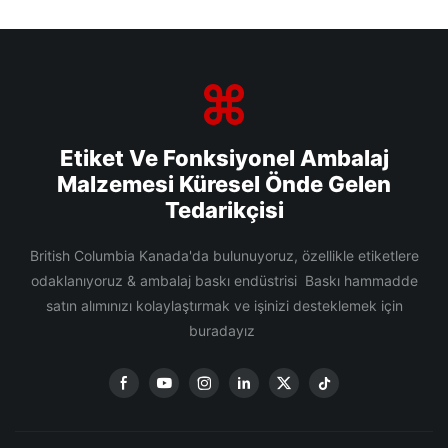
Etiket Ve Fonksiyonel Ambalaj
Malzemesi Küresel Önde Gelen
Tedarikçisi
British Columbia Kanada'da bulunuyoruz, özellikle etiketlere
odaklanıyoruz & ambalaj baskı endüstrisi Baskı hammadde
satın alımınızı kolaylaştırmak ve işinizi desteklemek için
buradayız