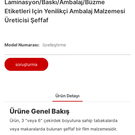
Laminasyon/baskı/ambalaj/büzme
Etiketleri Için Yenilikçi Ambalaj Malzemesi
Üreticisi Şeffaf
Model Numarası:
özelleştirme
soruşturma
Ürün Detayı
Ürüne Genel Bakış
Ürün, 3 "veya 6" çekirdek boyutuna sahip tabakalarda
veya makaralarda bulunan şeffaf bir film malzemesidir.