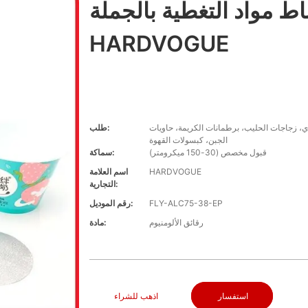
اط مواد التغطية بالجملة -
HARDVOGUE
دي، زجاجات الحليب، برطمانات الكريمة، حاويات
طلب:
الجبن، كبسولات القهوة
قبول مخصص (30-150 ميكرومتر)
سماكة:
HARDVOGUE
اسم العلامة
التجارية:
FLY-ALC75-38-EP
رقم الموديل:
رقائق الألومنيوم
مادة:
استفسار
اذهب للشراء