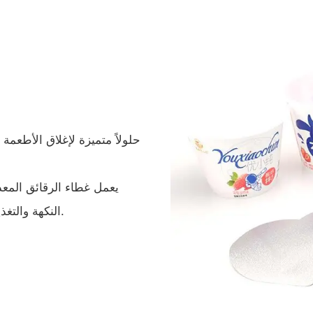
النكهة والتغذية، كما أنه متوافق مع أقطار الأكواب المختلفة ومعدات الختم.