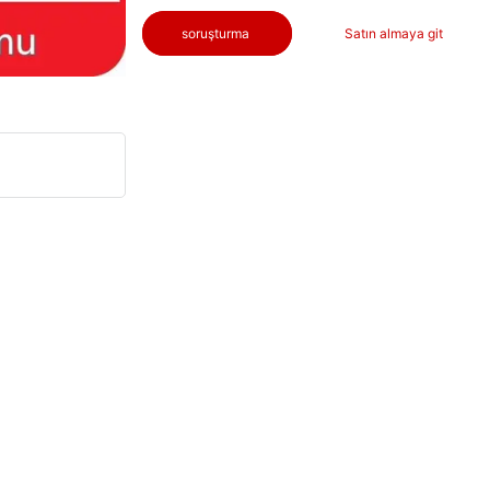
soruşturma
Satın almaya git