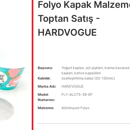
Folyo Kapak Malzem
Toptan Satış -
HARDVOGUE
Başvuru:
Yoğurt kapları, süt şişeleri, krema kavanozl
kapları, kahve kapsülleri
Kalınlık:
özelleştirilmiş kabul (30-150mic)
Marka Adı:
HARDVOGUE
Model
FLY-ALC75-38-EP
Numarası:
Malzeme:
Alüminyum Folyo