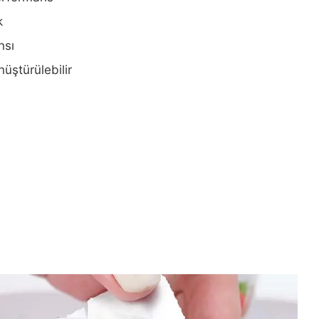
k
nsı
üştürülebilir