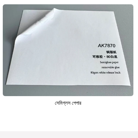
সেমিগ্লস পেপার