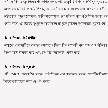
আঠালো বিশেষ অ্যাপ্লিকেশন কাগজ হল একটি বহুমুখী উপাদান যা বিভিন্ন স্তর যেমন
কাগজ থেকে তৈরি, জল-ভিত্তিক, গরম-গলিত এবং অপসারণযোগ্য আঠালো সহ উন্নত
আঠালোতা, মুদ্রণযোগ্যতা, প্রক্রিয়াযোগ্যতা এবং পরিবেশ বান্ধব বৈশিষ্ট্য প্রদান 
একই সাথে এর উচ্চতর দৃশ্যমান আবেদনের মাধ্যমে ব্র্যান্ডের দৃশ্যমানতা, সুরক্ষা 
বিশেষ উপকরণের বৈশিষ্ট্য:
আমাদের কোম্পানিতে ব্যবহৃত উচ্চমানের সিন্থেটিক কাপড়টি সূক্ষ্ম, সূক্ষ্ম এবং বিভি
বিশেষ আঠা ব্যবহার করে এবং চমৎকার কর্মক্ষমতা প্রদান করে।
বিশেষ উপকরণের প্রয়োগ:
এটি FMCG প্যাকেজিং লেবেল, লজিস্টিকস এবং বারকোড লেবেল, ফার্মাসিউটিক্যাল এব
ট্যাগে রূপান্তরের জন্য বেশ উপযুক্ত।