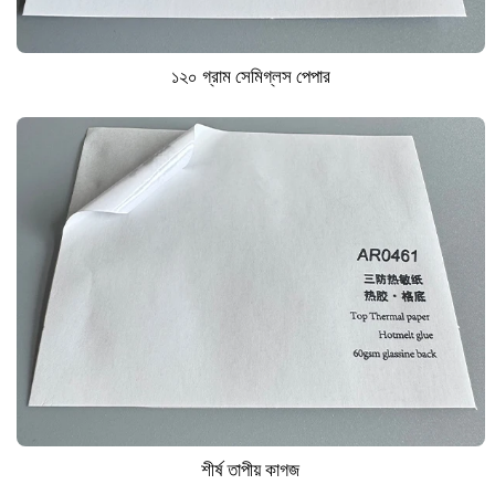
১২০ গ্রাম সেমিগ্লস পেপার
শীর্ষ তাপীয় কাগজ