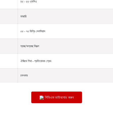
৪৫ - ৫৫ এমপিএ
মাঝারি
৫৫ - ৭৫ ডিগ্রি সেলসিয়াস
স্বচ্ছ/অস্বচ্ছ বিকল্প
ঐচ্ছিক শিখা - প্রতিরোধক গ্রেড
চমৎকার
পিডিএফ ডাউনলোড করুন