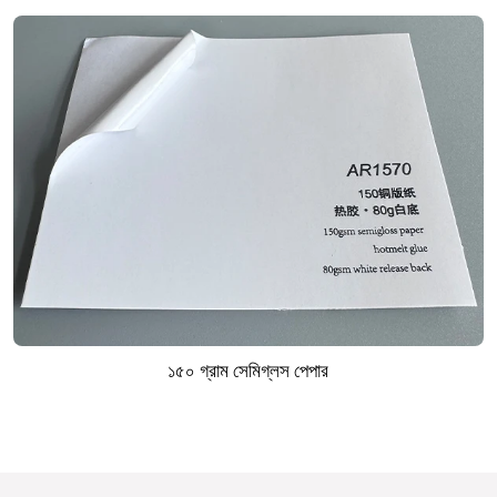
১৫০ গ্রাম সেমিগ্লস পেপার