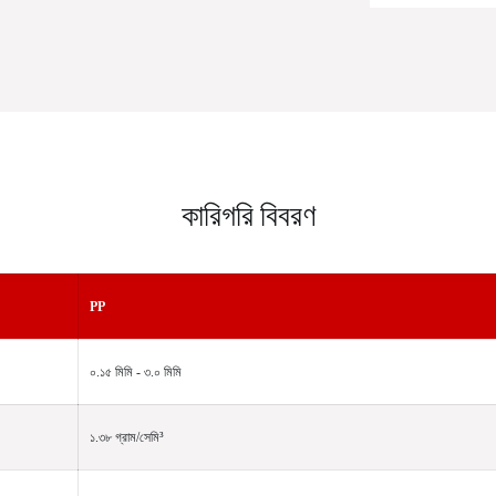
কারিগরি বিবরণ
PP
০.১৫ মিমি - ৩.০ মিমি
১.৩৮ গ্রাম/সেমি³