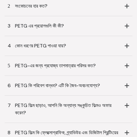
2
সংকোচনের হার কত?
3
PETG এর প্রয়োগগুলি কী কী?
4
কোন ধরণের PETG পাওয়া যায়?
5
PETG-এর জন্য প্রযোজ্য তাপমাত্রার পরিসর কত?
6
PETG কি পরিবেশ বান্ধব? এটি কি জৈব-অবচনযোগ্য?
7
PETG ফিল্ম ছাড়াও, আপনি কি অন্যান্য সঙ্কুচিত ফিল্মও অফার
করেন?
8
PETG ফিল্ম কি ফ্লেক্সোগ্রাফিক, গ্র্যাভিউর এবং ডিজিটাল প্রিন্টিংয়ের