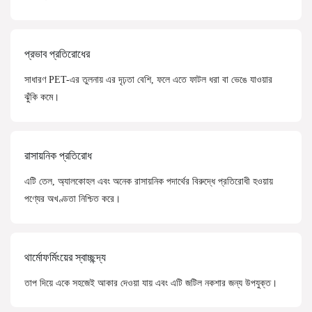
প্রভাব প্রতিরোধের
সাধারণ PET-এর তুলনায় এর দৃঢ়তা বেশি, ফলে এতে ফাটল ধরা বা ভেঙে যাওয়ার
ঝুঁকি কমে।
রাসায়নিক প্রতিরোধ
এটি তেল, অ্যালকোহল এবং অনেক রাসায়নিক পদার্থের বিরুদ্ধে প্রতিরোধী হওয়ায়
পণ্যের অখণ্ডতা নিশ্চিত করে।
থার্মোফর্মিংয়ের স্বাচ্ছন্দ্য
তাপ দিয়ে একে সহজেই আকার দেওয়া যায় এবং এটি জটিল নকশার জন্য উপযুক্ত।