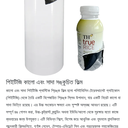
পিইটিজি কালো এবং সাদা সঙ্কুচিত ফিল্ম
কালো এবং সাদা পিইটিজি প্লাস্টিক শ্রিঙ্ক ফিল্ম হলো পলিইথিলিন টেরেফথালেট গ্লাইকোল
(পিইটিজি) থেকে তৈরি একটি বিশেষায়িত শ্রিঙ্ক স্লিভ উপাদান, যার একটি নিরেট কালো বা
সাদা ভিত্তি রয়েছে। এর উচ্চ সংকোচন ক্ষমতা এবং সুস্পষ্ট অস্বচ্ছ আবরণ রয়েছে। এটি
সম্পূর্ণ রঙ গোপন করা, উচ্চ-কন্ট্রাস্ট ব্র্যান্ডিং অথবা ইউভি/আলো থেকে সুরক্ষার মতো কাজে
ব্যবহারের জন্য উপযুক্ত। এটি বিভিন্ন শিল্পে, বিশেষ করে আধুনিক এবং ন্যূনতম নান্দনিকতা
পছন্দকারী শিল্পগুলিতে, পূর্ণাঙ্গ লেবেল, টেম্পার-এভিডেন্ট সিল এবং প্রচারমূলক প্যাকেজিংয়ের