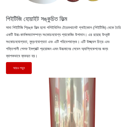
পিইটিজি হোয়াইট সঙ্কুচিত ফিল্ম
সাদা পিইটিজি শ্রিঙ্ক ফিল্ম হলো পলিইথিলিন টেরেফথালেট গ্লাইকোল (পিইটিজি) থেকে তৈরি
একটি উচ্চ-কার্যক্ষমতাসম্পন্ন সংকোচনযোগ্য প্যাকেজিং উপাদান। এর রয়েছে উৎকৃষ্ট
সংকোচনযোগ্যতা, মুদ্রণযোগ্যতা এবং এটি পরিবেশবান্ধব। এটি উজ্জ্বল চিত্র এবং
শক্তিশালী শেলফ ইমপ্যাক্ট প্রয়োজন এমন উচ্চমানের লেবেল অ্যাপ্লিকেশনের জন্য
ব্যাপকভাবে ব্যবহৃত হয়।
আরও পড়ুন