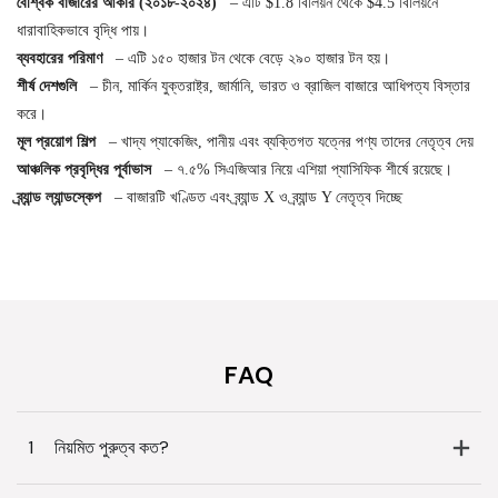
বৈশ্বিক বাজারের আকার (২০১৮-২০২৪)
–
এটি $1.8 বিলিয়ন থেকে $4.5 বিলিয়নে
ধারাবাহিকভাবে বৃদ্ধি পায়।
ব্যবহারের পরিমাণ
–
এটি ১৫০ হাজার টন থেকে বেড়ে ২৯০ হাজার টন হয়।
শীর্ষ দেশগুলি
–
চীন, মার্কিন যুক্তরাষ্ট্র, জার্মানি, ভারত ও ব্রাজিল বাজারে আধিপত্য বিস্তার
করে।
মূল প্রয়োগ শিল্প
–
খাদ্য প্যাকেজিং, পানীয় এবং ব্যক্তিগত যত্নের পণ্য তাদের নেতৃত্ব দেয়
আঞ্চলিক প্রবৃদ্ধির পূর্বাভাস
–
৭.৫% সিএজিআর নিয়ে এশিয়া প্যাসিফিক শীর্ষে রয়েছে।
ব্র্যান্ড ল্যান্ডস্কেপ
–
বাজারটি খণ্ডিত এবং ব্র্যান্ড X ও ব্র্যান্ড Y নেতৃত্ব দিচ্ছে
FAQ
1
নিয়মিত পুরুত্ব কত?