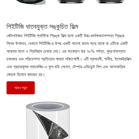
পিইটিজি ধাতবযুক্ত সঙ্কুচিত ফিল্ম
মেটালাইজড পিইটিজি প্লাস্টিক শ্রিঙ্ক ফিল্ম হলো একটি উচ্চ-কার্যক্ষমতাসম্পন্ন শ্রিঙ্ক
স্লিভ উপাদান, যেখানে পিইটিজি-র উপর একটি পাতলা ধাতব স্তর থাকে যা এটিকে একটি
আয়নার মতো ও প্রিমিয়াম চেহারা দেয়। এর সংকোচন হার ৭৮% পর্যন্ত, মুদ্রণযোগ্যতা
চমৎকার এবং পরিবেশগত প্রতিরোধ ক্ষমতা শক্তিশালী। এটি প্রসাধনী, পানীয়, ইলেকট্রনিক্স
এবং প্রচারমূলক প্যাকেজিং-এ ফুল-বডি লেবেল, টেম্পার-এভিডেন্ট সিল এবং আলংকারিক
মোড়ক হিসেবে ব্যবহৃত হয়।
আরও পড়ুন