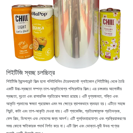
পিইটিজি স্বচ্ছ চলচ্চিত্র
পিইটিজি ট্রান্সপারেন্ট ফিল্ম হলো পলিইথিলিন টেরেফথালেট গ্লাইকোল (পিইটিজি) থেকে তৈরি
একটি উচ্চ-স্বচ্ছতা সম্পন্ন তাপ-আকৃতিযোগ্য পলিয়েস্টার ফিল্ম। এর চমৎকার আলোকীয়
স্বচ্ছতা, দৃঢ়তা এবং রাসায়নিক প্রতিরোধ ক্ষমতা রয়েছে। এটি দৃশ্যমানতা, শক্তি এবং
আকৃতি প্রদানের ক্ষমতা প্রয়োজন এমন সব ক্ষেত্রে ব্যাপকভাবে ব্যবহৃত হয়। এটিতে সহজে
প্রিন্ট, কাটা এবং তাপ-আকৃতি দেওয়া যায়। এটি প্যাকেজিং, প্রতিরক্ষামূলক প্রতিবন্ধক,
ফেস শিল্ড, ডিসপ্লে এবং লেবেলের জন্য আদর্শ। এটি পুনর্ব্যবহারযোগ্য এবং প্রক্রিয়াকরণের
সময় কোনো ক্ষতিকারক পদার্থ নির্গত করে না। এটি শিল্প এবং ভোক্তা-মুখী উভয় পণ্যের