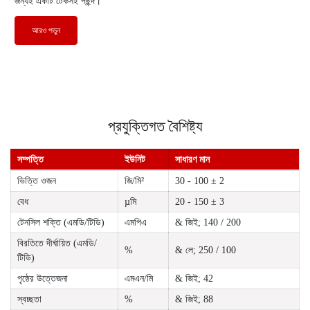
জন্যই একটি টেকসই পছন্দ।
আরও পড়ুন
প্রযুক্তিগত বৈশিষ্ট্য
সম্পত্তি
ইউনিট
সাধারণ মান
ভিত্তি ওজন
জি/মি²
30 - 100 ± 2
বেধ
µমি
20 - 150 ± 3
টেনসিল শক্তি (এমডি/টিডি)
এমপিএ
& জিই; 140 / 200
বিরতিতে দীর্ঘায়িত (এমডি/
%
& লে; 250 / 100
টিডি)
পৃষ্ঠের উত্তেজনা
এমএন/মি
& জিই; 42
স্বচ্ছতা
%
& জিই; 88