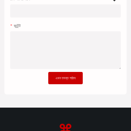
কন্টেন্ট
এখন তদন্ত পাঠান