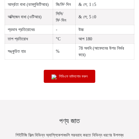
আর্দ্রতা বাধা (ডাব্লুভিটিআর)
জি/মি²·দিন
& লে; 1।5
সিসি/
অক্সিজেন বাধা (ওটিআর)
& লে; 5।0
মি²·দিন
প্রভাব প্রতিরোধের
-
উচ্চ
তাপ প্রতিরোধ
°C
আপ 180
78 অবধি (আবেদনের উপর নির্ভর
সঙ্কুচিত হার
%
করে)
পিডিএফ ডাউনলোড করুন
পণ্য জাত
পিইটিজি ফিল্ম বিভিন্ন অ্যাপ্লিকেশনগুলি সরবরাহ করতে বিভিন্ন ধরণের উপলব্ধ