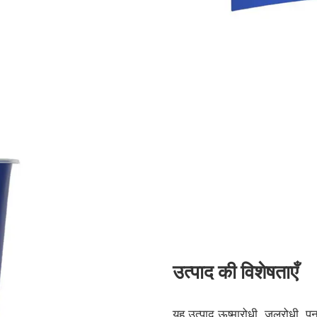
उत्पाद की विशेषताएँ
यह उत्पाद ऊष्मारोधी, जलरोधी, पु