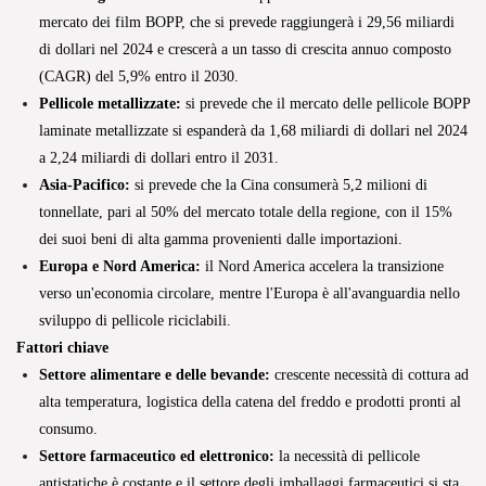
mercato dei film BOPP, che si prevede raggiungerà i 29,56 miliardi
di dollari nel 2024 e crescerà a un tasso di crescita annuo composto
(CAGR) del 5,9% entro il 2030.
Pellicole metallizzate:
si prevede che il mercato delle pellicole BOPP
laminate metallizzate si espanderà da 1,68 miliardi di dollari nel 2024
a 2,24 miliardi di dollari entro il 2031.
Asia-Pacifico:
si prevede che la Cina consumerà 5,2 milioni di
tonnellate, pari al 50% del mercato totale della regione, con il 15%
dei suoi beni di alta gamma provenienti dalle importazioni.
Europa e Nord America:
il Nord America accelera la transizione
verso un'economia circolare, mentre l'Europa è all'avanguardia nello
sviluppo di pellicole riciclabili.
Fattori chiave
Settore alimentare e delle bevande:
crescente necessità di cottura ad
alta temperatura, logistica della catena del freddo e prodotti pronti al
consumo.
Settore farmaceutico ed elettronico:
la necessità di pellicole
antistatiche è costante e il settore degli imballaggi farmaceutici si sta