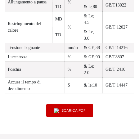
Allungamento a pausa
%
GB/T13022
TD
& le;80
& Le;
MD
4.5
Restringimento del
%
GB/T 12027
calore
& Le;
TD
3.0
Tensione bagnante
mn/m
& GE;38
GB/T 14216
Lucentezza
%
& GE;90
GB/T8807
& Le;
Foschia
%
GB/T 2410
2.0
Accusa il tempo di
S
& le;10
GB/T 14447
decadimento
SCARICA PDF