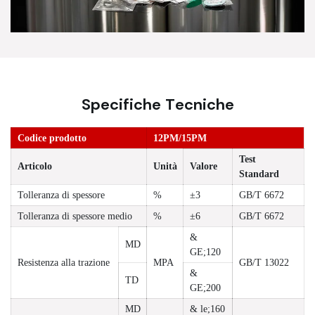
Specifiche Tecniche
Codice prodotto
12PM/15PM
Test
Articolo
Unità
Valore
Standard
Tolleranza di spessore
%
±3
GB/T 6672
Tolleranza di spessore medio
%
±6
GB/T 6672
&
MD
GE;120
Resistenza alla trazione
MPA
GB/T 13022
&
TD
GE;200
MD
& le;160