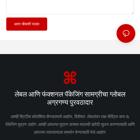
आता चौकशी पाठवा
लेबल आणि फंक्शनल पॅकेजिंग सामग्रीचा ग्लोबल
अग्रगण्य पुरवठादार
आम्ही ब्रिटीश कोलंबिया कॅनडामध्ये आहोत, विशेषत: लेबलांवर लक्ष केंद्रित करा &
पॅकेजिंग मुद्रण उद्योग आम्ही आपल्या मुद्रण कच्च्या मालाची खरेदी सुलभ करण्यासाठी आणि
आपल्या व्यवसायाला समर्थन देण्यासाठी येथे आहोत