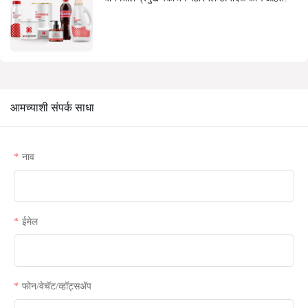
आमच्याशी संपर्क साधा
नाव
ईमेल
फोन/वेचॅट/व्हॉट्सअ‍ॅप