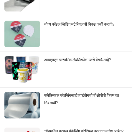
योग्य फॉइल लिडिंग मटेरियलची निवड कशी करावी?
आयएमएल पारंपरिक लेबलिंगपेक्षा कसे वेगळे आहे?
फ्लेक्सिबल पॅकेजिंगसाठी हार्डवोगची बीओपीपी फिल्म का
निवडावी?
चीनमधील प्रमुख पॅकेजिंग मटेरियल उत्पादक कोण आहेत?