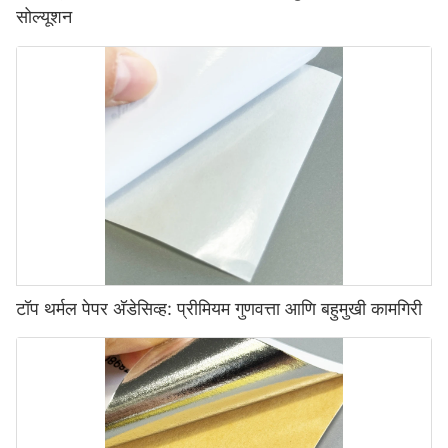
सोल्यूशन
टॉप थर्मल पेपर अ‍ॅडेसिव्ह: प्रीमियम गुणवत्ता आणि बहुमुखी कामगिरी