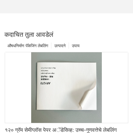
कदाचित तुला आवडेलं
औषधनिर्माण पॅकेजिंग लेबलिंग
उत्पादने
उपाय
१२० ग्रॅम सेमीग्लॉस पेपर अॅडेसिव्ह: उच्च-गुणवत्तेचे लेबलिंग