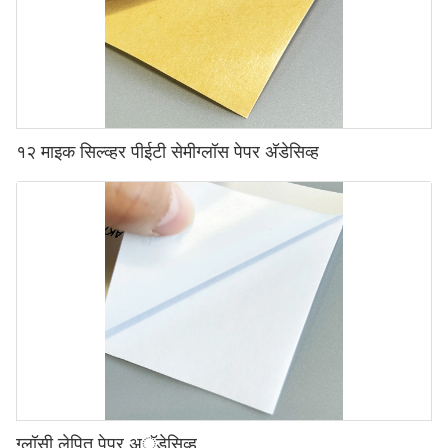
१२ माइक सिल्व्हर पीईटी सेमीग्लॉस पेपर अ‍ॅडेसिव्ह
ग्लॉसी लेपित पेपर अॅडेसिव्ह