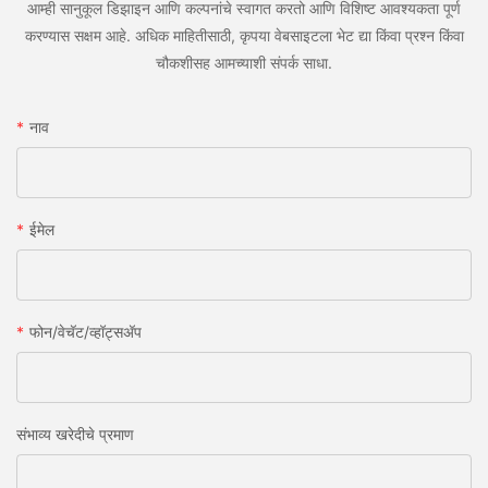
आम्ही सानुकूल डिझाइन आणि कल्पनांचे स्वागत करतो आणि विशिष्ट आवश्यकता पूर्ण
करण्यास सक्षम आहे. अधिक माहितीसाठी, कृपया वेबसाइटला भेट द्या किंवा प्रश्न किंवा
चौकशीसह आमच्याशी संपर्क साधा.
नाव
ईमेल
फोन/वेचॅट/व्हॉट्सअ‍ॅप
संभाव्य खरेदीचे प्रमाण