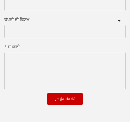
ਕੰਪਨੀ ਦੀ ਕਿਸਮ
ਸਮੱਗਰੀ
ਹੁਣ ਪੁੱਛਗਿੱਛ ਭੇਜੋ