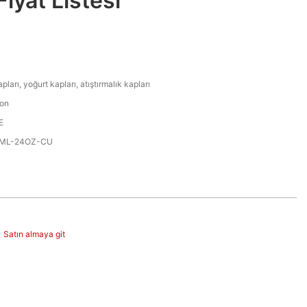
Fiyat Listesi
arı, yoğurt kapları, atıştırmalık kapları
ron
E
IML-24OZ-CU
Satın almaya git