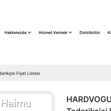
Hakkımızda
Hizmet Vermek
Distribütör
K
kçisi Fiyat Listesi
HARDVOGUE