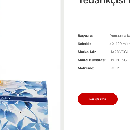
Tedarikçisi 
Başvuru:
Dondurma kapl
Kalınlık:
40-120 mik
Marka Adı:
HARDVOGU
Model Numarası:
HV-PP-SC-
Malzeme:
BOPP
soruşturma