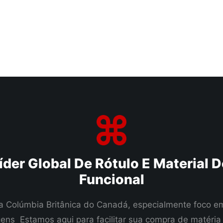
íder Global De Rótulo E Material
Funcional
a Colúmbia Britânica do Canadá, especialmente foco em 
ns Estamos aqui para facilitar sua compra de matéria