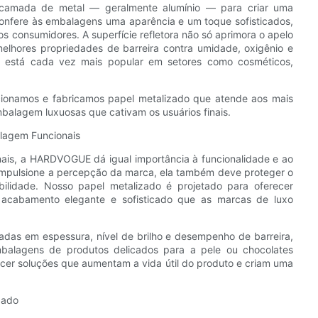
 camada de metal — geralmente alumínio — para criar uma
 confere às embalagens uma aparência e um toque sofisticados,
s consumidores. A superfície refletora não só aprimora o apelo
elhores propriedades de barreira contra umidade, oxigênio e
o está cada vez mais popular em setores como cosméticos,
cionamos e fabricamos papel metalizado que atende aos mais
mbalagem luxuosas que cativam os usuários finais.
agem Funcionais
nais, a HARDVOGUE dá igual importância à funcionalidade e ao
mpulsione a percepção da marca, ela também deve proteger o
bilidade. Nosso papel metalizado é projetado para oferecer
o acabamento elegante e sofisticado que as marcas de luxo
das em espessura, nível de brilho e desempenho de barreira,
balagens de produtos delicados para a pele ou chocolates
ecer soluções que aumentam a vida útil do produto e criam uma
zado