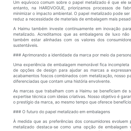
Um equívoco comum sobre o papel metalizado é que ele se
entanto, na HARDVOGUE, priorizamos processos de fabricaç
minimizar o impacto ambiental. O papel metalizado pode ser 
reduz a necessidade de materiais de embalagem mais pesados
A Haimu também investe continuamente em inovação para m
metalizado. Acreditamos que as embalagens de luxo nã
também estar alinhadas com os valores dos consumidore
sustentáveis.
### Aprimorando a identidade da marca por meio da persona
Uma experiência de embalagem memorável fica incomplet
de opções de design para ajudar as marcas a expressarem
acabamentos foscos combinados com metalização, nosso pap
diferenciadas que contam uma história envolvente.
As marcas que trabalham com a Haimu se beneficiam de se
expertise técnica com ideias criativas. Nosso objetivo é gara
o prestígio da marca, ao mesmo tempo que oferece benefícios
### O futuro do papel metalizado em embalagens
À medida que as preferências dos consumidores evoluem p
metalizado destaca-se como uma opção de embalagem ver