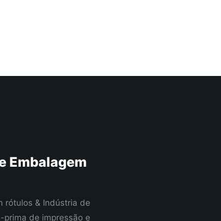
 De Embalagem
rótulos & Indústria de
 -prima de impressão e