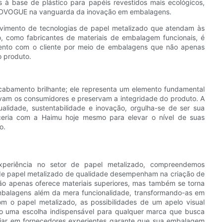
 à base de plástico para papéis revestidos mais ecológicos,
ARDVOGUE na vanguarda da inovação em embalagens.
vimento de tecnologias de papel metalizado que atendam às
, como fabricantes de materiais de embalagem funcionais, é
ento com o cliente por meio de embalagens que não apenas
 produto.
abamento brilhante; ele representa um elemento fundamental
vam os consumidores e preservam a integridade do produto. A
idade, sustentabilidade e inovação, orgulha-se de ser sua
ceria com a Haimu hoje mesmo para elevar o nível de suas
o.
riência no setor de papel metalizado, compreendemos
de papel metalizado de qualidade desempenham na criação de
ão apenas oferece materiais superiores, mas também se torna
mbalagens além da mera funcionalidade, transformando-as em
m o papel metalizado, as possibilidades de um apelo visual
do-o uma escolha indispensável para qualquer marca que busca
nfiar em fornecedores experientes garante que sua embalagem