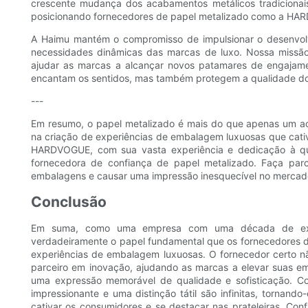
crescente mudança dos acabamentos metálicos tradicionais
posicionando fornecedores de papel metalizado como a H
A Haimu mantém o compromisso de impulsionar o desenvol
necessidades dinâmicas das marcas de luxo. Nossa missão
ajudar as marcas a alcançar novos patamares de engajam
encantam os sentidos, mas também protegem a qualidade do
---
Em resumo, o papel metalizado é mais do que apenas um ac
na criação de experiências de embalagem luxuosas que cati
HARDVOGUE, com sua vasta experiência e dedicação à qual
fornecedora de confiança de papel metalizado. Faça par
embalagens e causar uma impressão inesquecível no mercad
Conclusão
Em suma, como uma empresa com uma década de expe
verdadeiramente o papel fundamental que os fornecedores 
experiências de embalagem luxuosas. O fornecedor certo n
parceiro em inovação, ajudando as marcas a elevar suas e
uma expressão memorável de qualidade e sofisticação. Co
impressionante e uma distinção tátil são infinitas, tornan
cativar os consumidores e se destacar nas prateleiras. Co