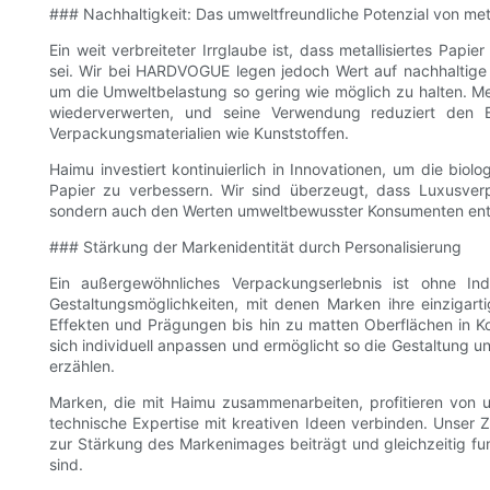
### Nachhaltigkeit: Das umweltfreundliche Potenzial von meta
Ein weit verbreiteter Irrglaube ist, dass metallisiertes Pap
sei. Wir bei HARDVOGUE legen jedoch Wert auf nachhaltige
um die Umweltbelastung so gering wie möglich zu halten. Met
wiederverwerten, und seine Verwendung reduziert den 
Verpackungsmaterialien wie Kunststoffen.
Haimu investiert kontinuierlich in Innovationen, um die biol
Papier zu verbessern. Wir sind überzeugt, dass Luxusverp
sondern auch den Werten umweltbewusster Konsumenten ent
### Stärkung der Markenidentität durch Personalisierung
Ein außergewöhnliches Verpackungserlebnis ist ohne Indi
Gestaltungsmöglichkeiten, mit denen Marken ihre einzigar
Effekten und Prägungen bis hin zu matten Oberflächen in Komb
sich individuell anpassen und ermöglicht so die Gestaltung 
erzählen.
Marken, die mit Haimu zusammenarbeiten, profitieren von u
technische Expertise mit kreativen Ideen verbinden. Unser Ziel
zur Stärkung des Markenimages beiträgt und gleichzeitig funk
sind.