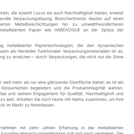
eln, die sowohl Luxus als auch Nachhaltigkeit bieten, erweist
ungsvolle Verpackungslösung. Branchentrends deuten auf einen
ierten Metallbeschichtungen hin zu umweltfreundlicheren
n metallisiertem Papier wie HARDVOGUE an der Spitze der
ng metallisierter Papiertechnologien, die den dynamischen
n als Hersteller funktionaler Verpackungsmaterialien ist es,
g zu erreichen – durch Verpackungen, die nicht nur die Sinne
 weit mehr als nur eine glänzende Oberfläche bietet; es ist ein
e Konsumenten begeistern und die Produktintegrität wahren.
tise und seinem Engagement für Qualität, Nachhaltigkeit und
ier zu sein. Arbeiten Sie noch heute mit Haimu zusammen, um Ihre
k im Markt zu hinterlassen.
nehmen mit zehn Jahren Erfahrung in der metallisierten
für luxuriöse Verpackungserlebnisse voll und ganz verstehen. Der