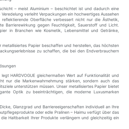
llschicht – meist Aluminium – beschichtet ist und dadurch eine
re Veredelung verleiht Verpackungen ein hochwertiges Aussehen
 reflektierende Oberfläche verbessert nicht nur die Ästhetik,
te Barrierewirkung gegen Feuchtigkeit, Sauerstoff und Licht.
Papier in Branchen wie Kosmetik, Lebensmittel und Getränke,
 metallisiertes Papier beschaffen und herstellen, das höchsten
rpackungserlebnisse zu schaffen, die bei den Endverbrauchern
lösungen
ien legt HARDVOGUE gleichermaßen Wert auf Funktionalität und
cht nur die Markenwahrnehmung stärken, sondern auch das
sziele unterstützen müssen. Unser metallisiertes Papier bietet
legante Optik zu beeinträchtigen, die moderne Luxusmarken
 Dicke, Glanzgrad und Barriereeigenschaften individuell an Ihre
utpflegeprodukte oder edle Pralinen – Haimu verfügt über das
ie Haltbarkeit Ihrer Produkte verlängern und gleichzeitig ein