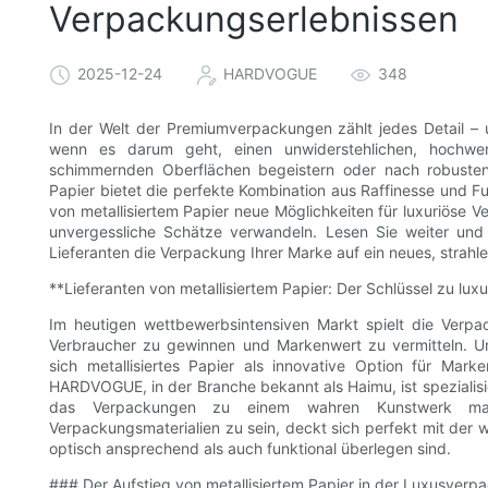
Verpackungserlebnissen
2025-12-24
HARDVOGUE
348
In der Welt der Premiumverpackungen zählt jedes Detail – u
wenn es darum geht, einen unwiderstehlichen, hochwer
schimmernden Oberflächen begeistern oder nach robusten 
Papier bietet die perfekte Kombination aus Raffinesse und Fu
von metallisiertem Papier neue Möglichkeiten für luxuriöse 
unvergessliche Schätze verwandeln. Lesen Sie weiter und
Lieferanten die Verpackung Ihrer Marke auf ein neues, strah
**Lieferanten von metallisiertem Papier: Der Schlüssel zu lu
Im heutigen wettbewerbsintensiven Markt spielt die Verp
Verbraucher zu gewinnen und Markenwert zu vermitteln. Un
sich metallisiertes Papier als innovative Option für Mark
HARDVOGUE, in der Branche bekannt als Haimu, ist spezialisie
das Verpackungen zu einem wahren Kunstwerk macht
Verpackungsmaterialien zu sein, deckt sich perfekt mit de
optisch ansprechend als auch funktional überlegen sind.
### Der Aufstieg von metallisiertem Papier in der Luxusverp