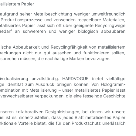
llisiertem Papier
ier aufgrund seiner Metallbeschichtung weniger umweltfreundlich
 Produktionsprozesse und verwenden recycelbare Materialien,
allisiertes Papier lässt sich oft über geeignete Recyclingwege
Bedarf an schwereren und weniger biologisch abbaubaren
ogische Abbaubarkeit und Recyclingfähigkeit von metallisiertem
ackungen nicht nur gut aussehen und funktionieren sollten,
sprechen müssen, die nachhaltige Marken bevorzugen.
vidualisierung unvollständig. HARDVOGUE bietet vielfältige
tige Identität zum Ausdruck bringen können. Von Hologramm-
ination mit Metallisierung – unser metallisiertes Papier lässt
unverwechselbarer Verpackungen, die eine fesselnde Geschichte
nseren kollaborativen Designleistungen, bei denen wir unsere
 ist es, sicherzustellen, dass jedes Blatt metallisiertes Papier
tionale Vorteile bietet, die für den Produktschutz unerlässlich