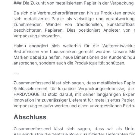
### Die Zukunft von metallisiertem Papier in der Verpackung
Da sich die Verbraucherpräferenzen hin zu Produkten entwick
sich metallisiertes Papier als vielseitige und verantwort
zunehmenden Wandel von traditionellen, kunststoffbas
beschichteten Papieren. Dies positioniert Anbieter vo
Verpackungsinnovation.
Haimu engagiert sich weiterhin für die Weiterentwicklu
Bedürfnissen von Luxusmarken gerecht werden. Unsere Missio
Marken dabei zu helfen, neue Dimensionen der Kundenbindun
ansprechen, sondern auch die Produktqualität schützen.
---
Zusammenfassend lässt sich sagen, dass metallisiertes Papier
Schlüsselelement für luxuriöse Verpackungserlebnisse, di
HARDVOGUE ist stolz darauf, mit seiner langjährigen Exper
Innovation Ihr zuverlässiger Lieferant für metallisiertes Pap
Verpackungen aufzuwerten und einen unvergesslichen Eindruc
Abschluss
Zusammenfassend lässt sich sagen, dass wir als Unter
Papierindustrie die zentrale Rolle qualifizierter Lieferanten 