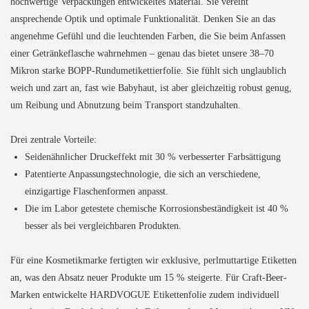
hochwertige Verpackungen entwickeltes Material. Sie vereint
ansprechende Optik und optimale Funktionalität. Denken Sie an das
angenehme Gefühl und die leuchtenden Farben, die Sie beim Anfassen
einer Getränkeflasche wahrnehmen – genau das bietet unsere 38–70
Mikron starke BOPP-Rundumetikettierfolie.
Sie
fühlt sich unglaublich
weich und zart an, fast wie Babyhaut, ist aber gleichzeitig robust genug,
um Reibung und Abnutzung beim Transport standzuhalten.
Drei zentrale Vorteile:
Seidenähnlicher Druckeffekt mit 30 % verbesserter Farbsättigung
Patentierte Anpassungstechnologie, die sich an verschiedene,
einzigartige Flaschenformen anpasst.
Die im Labor getestete chemische Korrosionsbeständigkeit ist 40 %
besser als bei vergleichbaren Produkten.
Für eine Kosmetikmarke fertigten wir exklusive, perlmuttartige Etiketten
an, was den Absatz neuer Produkte um 15 % steigerte. Für Craft-Beer-
Marken entwickelte HARDVOGUE Etikettenfolie zudem individuell