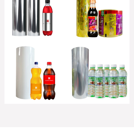
Metallisierte Wrap -
Holographic Wrap Um
Label -Film
Den Etikettfilm
Pearlized Wrap Around
Transparente Wrap -
Label Film
Label -Filmfilm