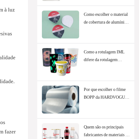
m à luz
Como escolher o material
de cobertura de alumínio
adequado?
esivas
Como a rotulagem IML
alidade
difere da rotulagem
tradicional?
lidade.
Por que escolher o filme
BOPP da HARDVOGUE
para embalagens
flexíveis?
tos
Quem são os principais
m fazer
fabricantes de materiais de