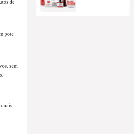
utos de
embalagem na China?
um pote
rvos, sem
s.
ionais