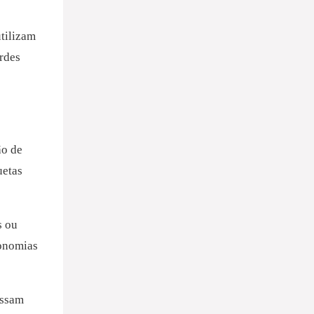
tilizam
rdes
ão de
uetas
s ou
conomias
ossam