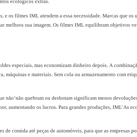
ntos ecológicos extras.
s, e os filmes IML atendem a essa necessidade. Marcas que os u
e melhora sua imagem. Os filmes IML equilibram objetivos ve
oldes especiais, mas economizam dinheiro depois. A combinaç
, máquinas e materiais. Sem cola ou armazenamento com etiq
que não’não quebram ou desbotam significam menos devoluçõe
hor, aumentando os lucros. Para grandes produções, IML’As e
tes de comida até peças de automóveis, para que as empresas p