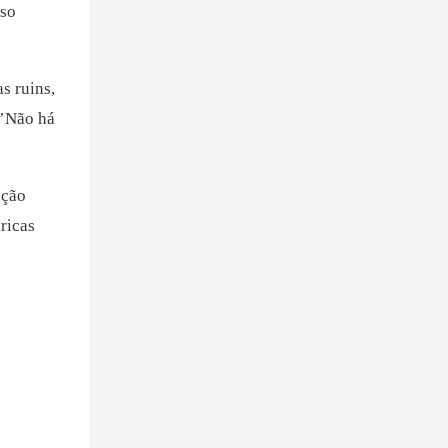
sso
s ruins,
á’Não há
ução
ricas