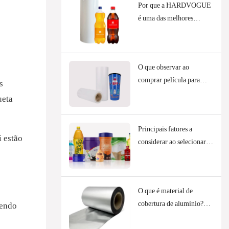
Por que a HARDVOGUE
é uma das melhores
fornecedoras de filmes
BOPP em 2026
O que observar ao
comprar película para
s
rótulos IML (Impressão
ueta
In-Mould).
Principais fatores a
i estão
considerar ao selecionar
um fornecedor de filme
termoencolhível
O que é material de
cobertura de alumínio?
sendo
Tipos, benefícios e usos