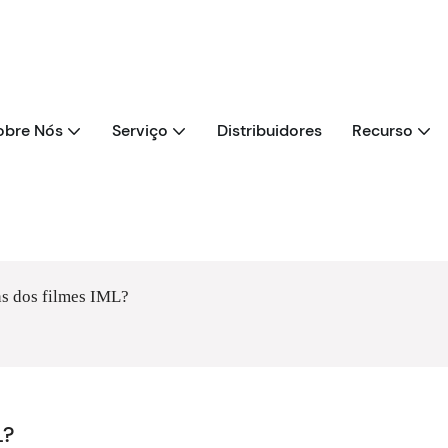
obre Nós
Serviço
Distribuidores
Recurso
ns dos filmes IML?
L?