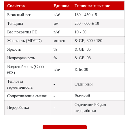
Свойство
Единица
Типичное значение
Базисный вес
г/м²
180 - 450 ± 5
Толщина
µм
250 - 600 ± 10
Вес покрытия PE
г/м²
10 - 50
Жесткость (MD/TD)
мнжен
& GE; 300 / 180
Яркость
%
& GE; 85
Непрозрачность
%
& GE; 98
Водостойкость (Cobb
г/м²
& le; 30
60S)
Тепловая
-
Отличный
герметичность
Сопротивление смазки
-
Высокий
Отделение PE для
Переработка
-
переработки