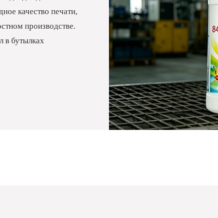
ное качество печати,
остном производстве.
л в бутылках