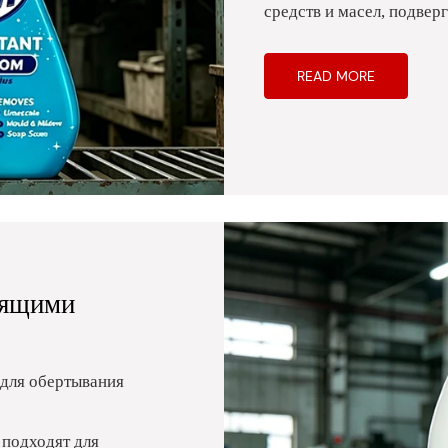
средств и масел, подве
READ MORE
тящими
 для обертывания
подходят для