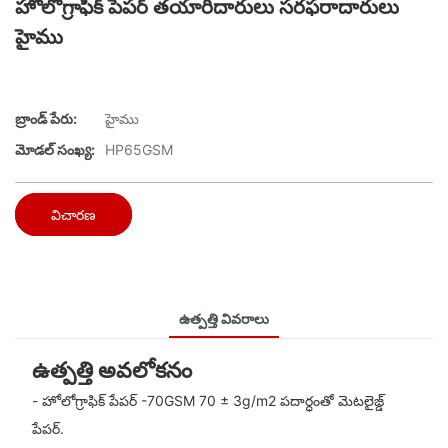
హోలోగ్రాఫిక్ పేపర్ తయారీదారులు సరఫరాదారులు
హైము
బ్రాండ్ పేరు:
హైము
మోడల్ సంఖ్య:
HP65GSM
విచారణ
ఉత్పత్తి వివరాలు
ఉత్పత్తి అవలోకనం
- హోలోగ్రాఫిక్ పేపర్ -70GSM 70 ± 3g/m2 పదార్ధంతో మెటలైజ్డ్
పేపర్.