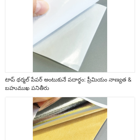
టాప్ థర్మల్ పేపర్ అంటుకునే పదార్థం: ప్రీమియం నాణ్యత &
బహుముఖ పనితీరు