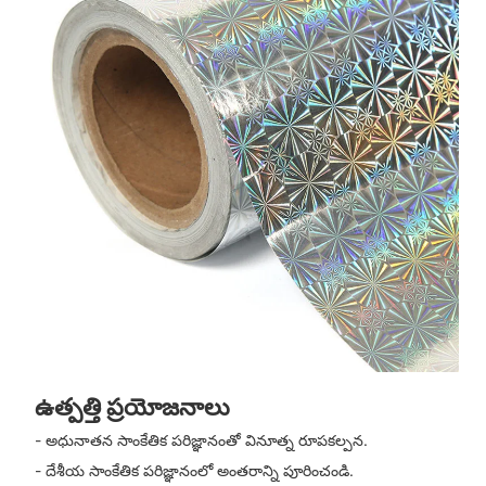
ఉత్పత్తి ప్రయోజనాలు
- అధునాతన సాంకేతిక పరిజ్ఞానంతో వినూత్న రూపకల్పన.
- దేశీయ సాంకేతిక పరిజ్ఞానంలో అంతరాన్ని పూరించండి.