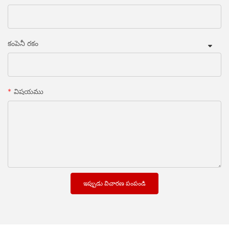
కంపెనీ రకం
విషయము
ఇప్పుడు విచారణ పంపండి