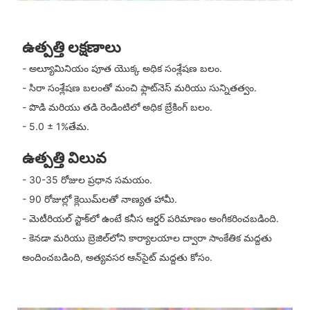
ఉత్పత్తి లక్షణాలు
- అల్యూమినియం పూత యొక్క అధిక సంశ్లేషణ బలం.
- సిరా సంశ్లేషణ బలంతో మంచి ఫ్లాట్‌నెస్ మరియు సున్నితత్వం.
- పొడి మరియు తడి రెండింటిలో అధిక బ్రేకింగ్ బలం.
- 5.0 ± 1%తేమ.
ఉత్పత్తి విలువ
- 30-35 రోజుల ప్రధాన సమయం.
- 90 రోజుల్లో క్లెయిమ్‌లతో నాణ్యత హామీ.
- మెటీరియల్ స్టాక్‌లో ఉంటే కనీస ఆర్డర్ పరిమాణం అంగీకరించబడింది.
- కెనడా మరియు బ్రెజిల్‌లోని కార్యాలయాల ద్వారా సాంకేతిక మద్దతు
అందించబడింది, అత్యవసర ఆన్‌సైట్ మద్దతు కోసం.