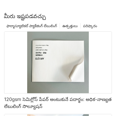
మీరు ఇష్టపడవచ్చు
ఫార్మాస్యూటికల్ ప్యాకేజింగ్ లేబులింగ్
ఉత్పత్తులు
పరిష్కారం
120gsm సెమిగ్లోస్ పేపర్ అంటుకునే పదార్థం: అధిక-నాణ్యత
లేబులింగ్ సొల్యూషన్