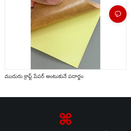
ముదురు క్రాఫ్ట్ పేపర్ అంటుకునే పదార్థం