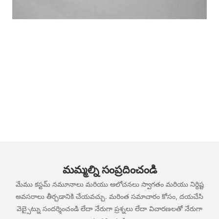
మమ్మల్ని సంప్రదించండి
మేము కస్టమ్ నమూనాలు మరియు ఆలోచనలు స్వాగతం మరియు నిర్దిష్ట
అవసరాలు తీర్చడానికి చేయవచ్చు. మరింత సమాచారం కోసం, దయచేసి
వెబ్సైట్ను సందర్శించండి లేదా నేరుగా ప్రశ్నలు లేదా విచారణలతో నేరుగా