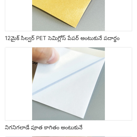
12మైక్ సిల్వర్ PET సెమిగ్లోస్ పేపర్ అంటుకునే పదార్థం
నిగనిగలాడే పూత కాగితం అంటుకునే