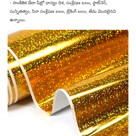
- సాంకేతిక డేటా షీట్లో ధాన్యం దిశ, సంశ్లేషణ బలం, ఫ్లాట్‌నెస్,
సున్నితత్వం, సిరా సంశ్లేషణ బలం, బ్రేకింగ్ బలం, తేమ మొదలైనవి
ఉన్నాయి.