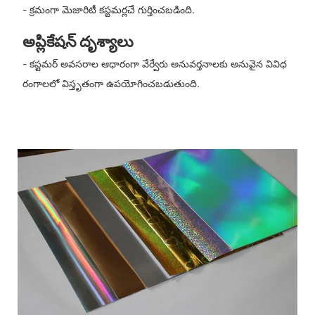
- క్రమంగా మెజారిటీ కస్టమర్లచే గుర్తించబడింది.
అప్లికేషన్ దృశ్యాలు
- కస్టమర్ అవసరాల ఆధారంగా వేర్వేరు అనువర్తనాలకు అనువైన వివిధ
రంగాలలో విస్తృతంగా ఉపయోగించబడుతుంది.