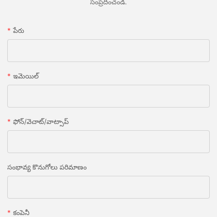
సంప్రదించండి.
పేరు
ఇమెయిల్
ఫోన్/వెచాట్/వాట్సాప్
సంభావ్య కొనుగోలు పరిమాణం
కంపెనీ