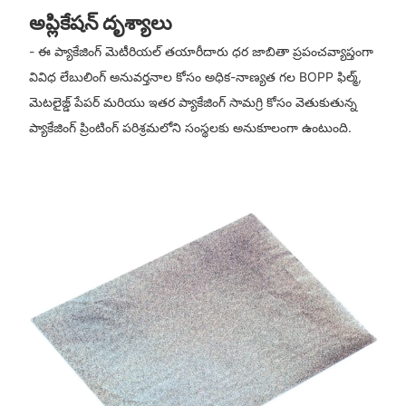
అప్లికేషన్ దృశ్యాలు
- ఈ ప్యాకేజింగ్ మెటీరియల్ తయారీదారు ధర జాబితా ప్రపంచవ్యాప్తంగా
వివిధ లేబులింగ్ అనువర్తనాల కోసం అధిక-నాణ్యత గల BOPP ఫిల్మ్,
మెటలైజ్డ్ పేపర్ మరియు ఇతర ప్యాకేజింగ్ సామగ్రి కోసం వెతుకుతున్న
ప్యాకేజింగ్ ప్రింటింగ్ పరిశ్రమలోని సంస్థలకు అనుకూలంగా ఉంటుంది.