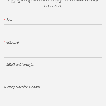
వెబ్సైట్ను సందర్శించండి లేదా నేరుగా ప్రశ్నలు లేదా విచారణలతో నేరుగా
సంప్రదించండి.
పేరు
ఇమెయిల్
ఫోన్/వెచాట్/వాట్సాప్
సంభావ్య కొనుగోలు పరిమాణం