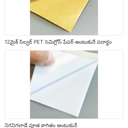
12మైక్ సిల్వర్ PET సెమిగ్లోస్ పేపర్ అంటుకునే పదార్థం
నిగనిగలాడే పూత కాగితం అంటుకునే