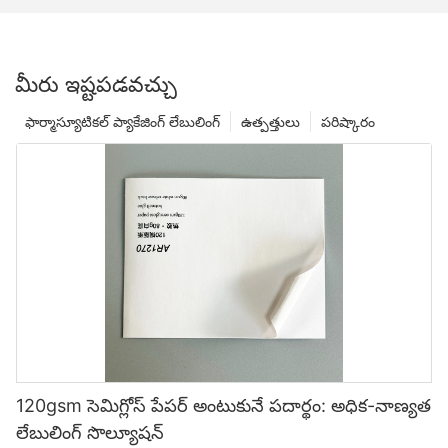
మీరు ఇష్టపడవచ్చు
ఫార్మాస్యూటికల్ ప్యాకేజింగ్ లేబులింగ్
ఉత్పత్తులు
పరిష్కారం
120gsm సెమిగ్లోస్ పేపర్ అంటుకునే పదార్థం: అధిక-నాణ్యత
లేబులింగ్ సొల్యూషన్