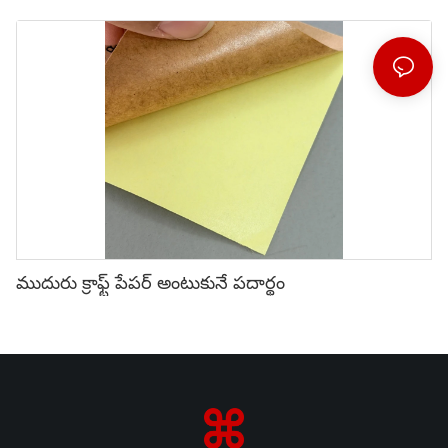
ముదురు క్రాఫ్ట్ పేపర్ అంటుకునే పదార్థం