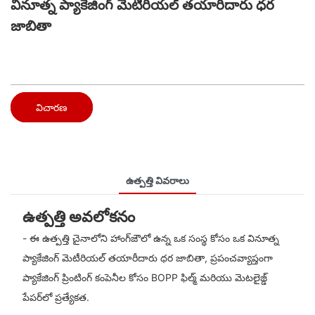
వినూత్న ప్యాకేజింగ్ మెటీరియల్ తయారీదారు ధర
జాబితా
విచారణ
ఉత్పత్తి వివరాలు
ఉత్పత్తి అవలోకనం
- ఈ ఉత్పత్తి చైనాలోని హాంగ్‌జౌలో ఉన్న ఒక సంస్థ కోసం ఒక వినూత్న
ప్యాకేజింగ్ మెటీరియల్ తయారీదారు ధర జాబితా, ప్రపంచవ్యాప్తంగా
ప్యాకేజింగ్ ప్రింటింగ్ కంపెనీల కోసం BOPP ఫిల్మ్ మరియు మెటలైజ్డ్
పేపర్‌లో ప్రత్యేకత.