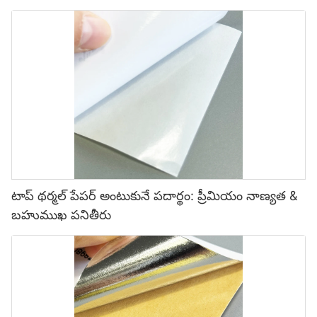
టాప్ థర్మల్ పేపర్ అంటుకునే పదార్థం: ప్రీమియం నాణ్యత &
బహుముఖ పనితీరు