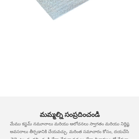
మమ్మల్ని సంప్రదించండి
మేము కస్టమ్ నమూనాలు మరియు ఆలోచనలు స్వాగతం మరియు నిర్దిష్ట
అవసరాలు తీర్చడానికి చేయవచ్చు. మరింత సమాచారం కోసం, దయచేసి