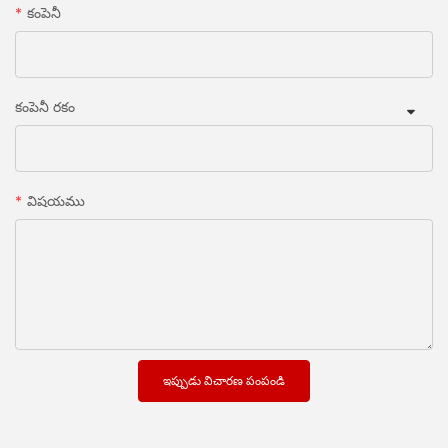
కంపెనీ
కంపెనీ రకం
విషయము
ఇప్పుడు విచారణ పంపండి