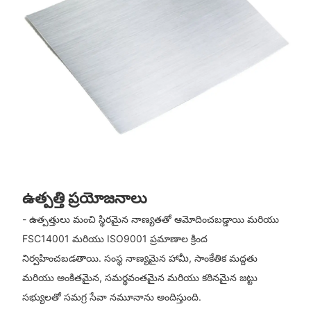
ఉత్పత్తి ప్రయోజనాలు
- ఉత్పత్తులు మంచి స్థిరమైన నాణ్యతతో ఆమోదించబడ్డాయి మరియు
FSC14001 మరియు ISO9001 ప్రమాణాల క్రింద
నిర్వహించబడతాయి. సంస్థ నాణ్యమైన హామీ, సాంకేతిక మద్దతు
మరియు అంకితమైన, సమర్థవంతమైన మరియు కఠినమైన జట్టు
సభ్యులతో సమగ్ర సేవా నమూనాను అందిస్తుంది.