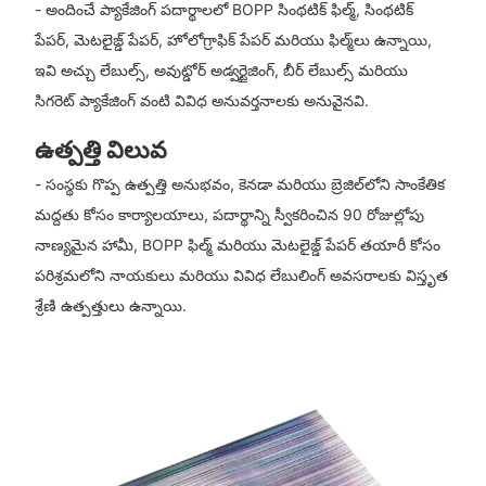
- అందించే ప్యాకేజింగ్ పదార్థాలలో BOPP సింథటిక్ ఫిల్మ్, సింథటిక్
పేపర్, మెటలైజ్డ్ పేపర్, హోలోగ్రాఫిక్ పేపర్ మరియు ఫిల్మ్‌లు ఉన్నాయి,
ఇవి అచ్చు లేబుల్స్, అవుట్డోర్ అడ్వర్టైజింగ్, బీర్ లేబుల్స్ మరియు
సిగరెట్ ప్యాకేజింగ్ వంటి వివిధ అనువర్తనాలకు అనువైనవి.
ఉత్పత్తి విలువ
- సంస్థకు గొప్ప ఉత్పత్తి అనుభవం, కెనడా మరియు బ్రెజిల్‌లోని సాంకేతిక
మద్దతు కోసం కార్యాలయాలు, పదార్థాన్ని స్వీకరించిన 90 రోజుల్లోపు
నాణ్యమైన హామీ, BOPP ఫిల్మ్ మరియు మెటలైజ్డ్ పేపర్ తయారీ కోసం
పరిశ్రమలోని నాయకులు మరియు వివిధ లేబులింగ్ అవసరాలకు విస్తృత
శ్రేణి ఉత్పత్తులు ఉన్నాయి.