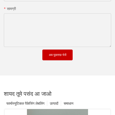
सामग्री
अब पूछताछ भेजें
शायद तूमे पसंद आ जाओ
फार्मास्युटिकल पैकेजिंग लेबलिंग
उत्पादों
समाधान