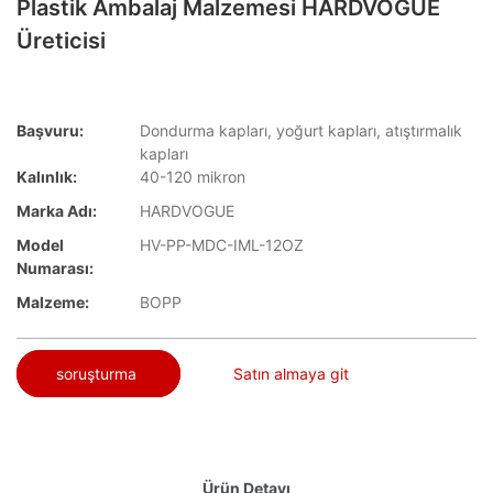
Plastik Ambalaj Malzemesi HARDVOGUE
Üreticisi
Başvuru:
Dondurma kapları, yoğurt kapları, atıştırmalık
kapları
Kalınlık:
40-120 mikron
Marka Adı:
HARDVOGUE
Model
HV-PP-MDC-IML-12OZ
Numarası:
Malzeme:
BOPP
soruşturma
Satın almaya git
Ürün Detayı