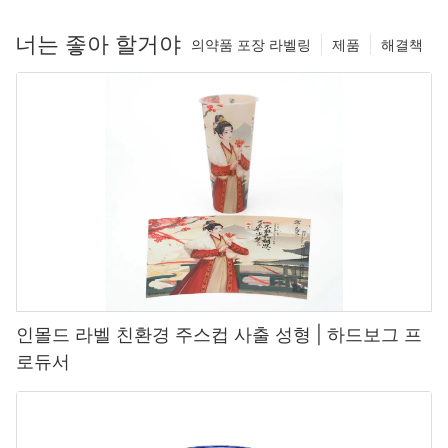
너는 좋아 할거야
의약품 포장 라벨링
제품
해결책
인몰드 라벨 친환경 주스컵 사출 성형 | 하드보그 프
로듀서