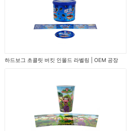
하드보그 초콜릿 버킷 인몰드 라벨링 | OEM 공장