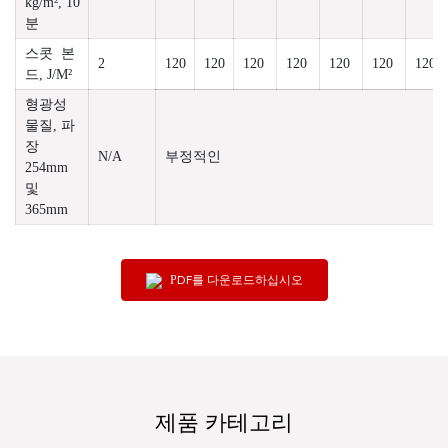
kg/m², 10
분
스콧 본
2
120
120
120
120
120
120
120
드, J/M²
형광성
물질, 파
장
N/A
부정적인
254mm
및
365mm
PDF를 다운로드하십시오
제품 카테고리