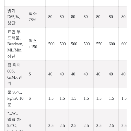
밝기
최소
D65,%,
80
80
80
80
80
80
80
78%
상단
표면 부
드러움,
맥스
Bendtsen,
500
500
500
500
550
600
600
+150
ML/Min,
상단
콥 워터
60S,
S
40
40
40
40
40
40
40
G/M.²,맨
위
물 95°C,
kg/m², 10
S
1.5
1.5
1.5
1.5
1.5
1.5
1.5
분
*EWT
밀크 차
95°C,
S
2.5
2.5
2.5
2.5
2.5
2.5
2.5