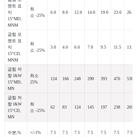
멘트 표
최
지
6.0
8.0
12.0
14.0
19.0
23.0
26.0
소 -25%
15°MD,
MNM
굽힘 모
멘트 표
최
지
3.0
4.0
6.0
7.0
9.5
11.5
13.0
소 -25%
15°CD,
MNM
굽힘 저
항 l&W
최소
124
166
248
290
393
476
538
15°MD,
25%
MN
굽힘 저
항 l&W
최
62
83
124
145
197
238
269
15°CD,
소 -25%
MN
수분,%
+/-1%
7.5
7.5
7.5
7.5
7.5
7.5
7.5