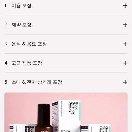
1
미용 포장
2
제약 포장
3
음식 & 음료 포장
4
고급 제품 포장
5
소매 & 전자 상거래 포장