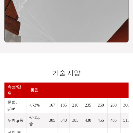
기술 사양
속성/단
용인
위
문법,
+/-3%
167
185
210
235
260
280
300
g/m²
+/-15μ
두께,μ중
305
340
385
430
455
485
515
중
굽힘 모