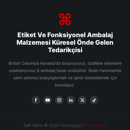
Etiket Ve Fonksiyonel Ambalaj
Malzemesi Küresel Önde Gelen
Tedarikçisi
British Columbia Kanada'da bulunuyoruz, özellikle etiketlere
odaklanıyoruz & ambalaj baskı endüstrisi Baskı hammadde
satın alımınızı kolaylaştırmak ve işinizi desteklemek için
buradayız
Telif Hakkı © 2025 Hardvogue |
Yer haritası