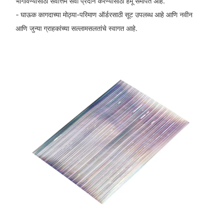
भागविण्यासाठी सर्वोत्तम सेवा प्रदान करण्यासाठी हैमू समर्पित आहे.
- घाऊक कागदाच्या मोठ्या-परिमाण ऑर्डरसाठी सूट उपलब्ध आहे आणि नवीन
आणि जुन्या ग्राहकांच्या सल्लामसलतांचे स्वागत आहे.