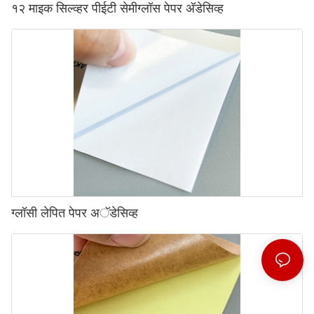
१२ माइक सिल्व्हर पीईटी सेमीग्लॉस पेपर अ‍ॅडेसिव्ह
ग्लॉसी लेपित पेपर अॅडेसिव्ह