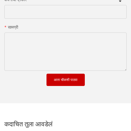
सामग्री
आता चौकशी पाठवा
कदाचित तुला आवडेलं