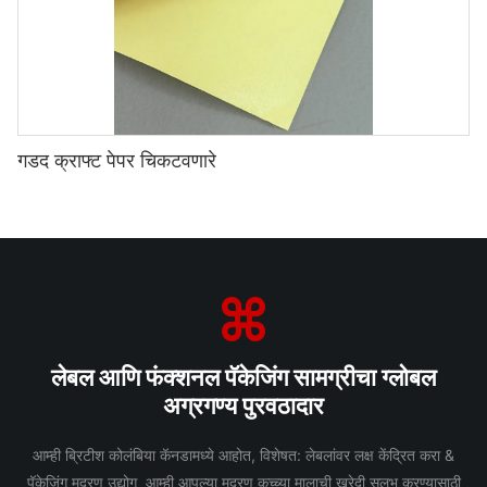
गडद क्राफ्ट पेपर चिकटवणारे
लेबल आणि फंक्शनल पॅकेजिंग सामग्रीचा ग्लोबल
अग्रगण्य पुरवठादार
आम्ही ब्रिटीश कोलंबिया कॅनडामध्ये आहोत, विशेषत: लेबलांवर लक्ष केंद्रित करा &
पॅकेजिंग मुद्रण उद्योग आम्ही आपल्या मुद्रण कच्च्या मालाची खरेदी सुलभ करण्यासाठी