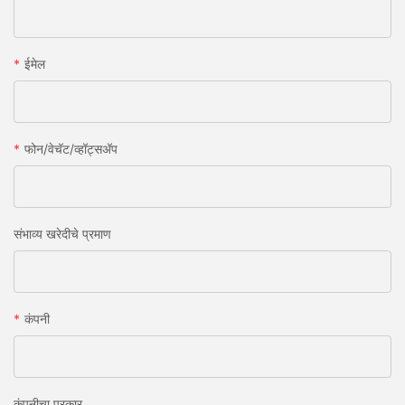
ईमेल
फोन/वेचॅट/व्हॉट्सअ‍ॅप
संभाव्य खरेदीचे प्रमाण
कंपनी
कंपनीचा प्रकार