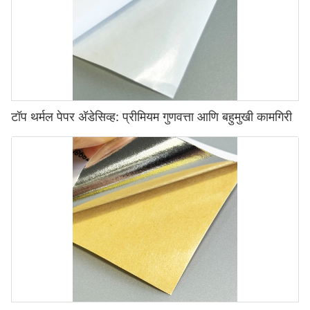
टॉप थर्मल पेपर अ‍ॅडेसिव्ह: प्रीमियम गुणवत्ता आणि बहुमुखी कामगिरी