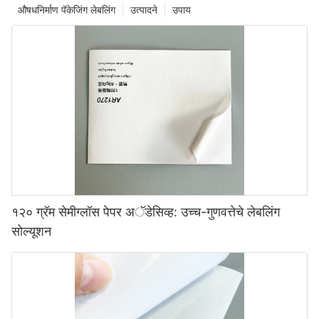
औषधनिर्माण पॅकेजिंग लेबलिंग
उत्पादने
उपाय
१२० ग्रॅम सेमीग्लॉस पेपर अॅडेसिव्ह: उच्च-गुणवत्तेचे लेबलिंग
सोल्यूशन