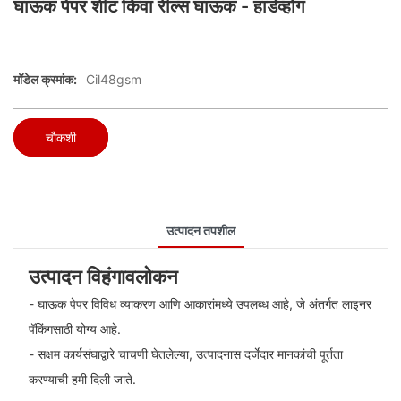
घाऊक पेपर शीट किंवा रील्स घाऊक - हार्डव्होग
मॉडेल क्रमांक:
Cil48gsm
चौकशी
उत्पादन तपशील
उत्पादन विहंगावलोकन
- घाऊक पेपर विविध व्याकरण आणि आकारांमध्ये उपलब्ध आहे, जे अंतर्गत लाइनर
पॅकिंगसाठी योग्य आहे.
- सक्षम कार्यसंघाद्वारे चाचणी घेतलेल्या, उत्पादनास दर्जेदार मानकांची पूर्तता
करण्याची हमी दिली जाते.