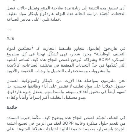
أدى تطبيق هذه التقنية إلى زيادة مدة صلاحية المنتج وتقليل حالات فشل
الدفعات. تُجسّد دراسة الحالة هذه التزام هاردفوغ بابتكار مواد تغليف
عملية تلبي أعلى معايير الصناعة.
---
###
في هاردفوغ (هايمو)، تتجاوز فلسفتنا التجارية كـ *مصنّعين لمواد
التغليف الوظيفية* مجرد شعار، فهي تُشكّل نهجنا في كل مشروع
وشراكة. تُبرهن قصص النجاح هذه كيف تُساهم أغشية BOPP المبتكرة
التي نُقدّمها في حلّ التحديات المعقدة في مختلف الصناعات، كالأغذية
والمشروبات ومستحضرات التجميل والوجبات الخفيفة والأدوية.
نحن ملتزمون بمواصلة هذا الإرث من الابتكار والموثوقية، لضمان
حصول عملائنا على مواد تغليف لا تقتصر على أداء وظائفها فحسب، بل
تُسهم أيضاً في تحقيق أهداف نموهم واستدامتهم. بفضل خبرة هاردفوغ،
يبدو مستقبل التغليف أكثر إشراقاً وأماناً وكفاءة.
خاتمة
في الختام، تُجسّد قصص النجاح هذه بوضوح كيف مكّنتنا خبرتنا الممتدة
لعقد من الزمن في تصنيع أغشية BOPP من تقديم حلول مبتكرة وعالية
الجودة باستمرار، مصممة خصيصًا لتلبية احتياجات عملائنا المتنوعة. على