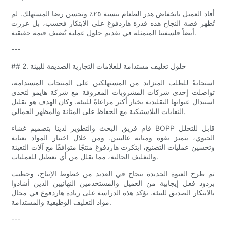
أفاد العميل بانخفاض هدر الطعام بنسبة ٢٥٪ وتحسن رضا المستهلك. لم
تُظهر قصة النجاح هذه قدرة هاردفوغ على الابتكار فحسب، بل عززت
أيضاً فلسفتنا المتمثلة في تقديم حلول عملية تُضيف قيمة حقيقية.
---
## 2. حلول تغليف مستدامة للعلامات التجارية الصديقة للبيئة
استجابةً للطلب المتزايد من المستهلكين على المنتجات المستدامة،
تواصلت إحدى شركات المشروبات المعروفة مع شركة هايمو لتحدي
استبدال عبواتها التقليدية بخيار أكثر مراعاةً للبيئة. وكان الهدف هو تقليل
النفايات البلاستيكية مع الحفاظ على المتانة والمظهر الجمالي.
قام فريق البحث والتطوير لدينا بتصميم غشاء BOPP قابل للتحلل
الحيوي، يتميز بقوة ومتانة عاليتين. ومن خلال اختيار المواد بعناية
وتحسين عمليات التصنيع، ابتكرت هاردفوغ منتجًا متوافقًا مع آلات التعبئة
والتغليف الحالية، مما يقلل من أي تعطيل للعمليات.
تم طرح العبوة الجديدة بنجاح في العديد من خطوط الإنتاج، وحظيت
بردود فعل إيجابية من العميل والمستخدمين النهائيين الذين أشادوا
بالابتكار الصديق للبيئة. تؤكد هذه الدراسة على ريادة هاردفوغ في مجال
مواد التغليف الوظيفية والمستدامة.
---