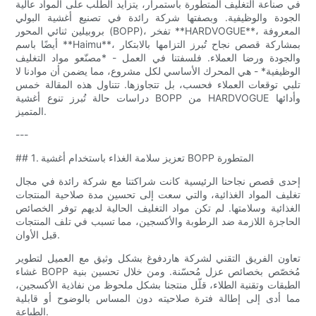
في صناعة التغليف المتطورة باستمرار، يتزايد الطلب على المواد عالية
الجودة والوظيفية. وبصفتها شركة رائدة في تصنيع أغشية البولي
بروبيلين ثنائي المحور (BOPP)، تفخر **HARDVOGUE**، المعروفة
أيضًا باسم **Haimu**، بمشاركة قصص نجاح تُبرز التزامها بالابتكار
والجودة ورضا العملاء. فلسفتنا في العمل - *مصنّعو مواد التغليف
الوظيفية* - هي المحرك الأساسي لكل مشروع، مما يضمن أن موادنا لا
تلبي توقعات العملاء فحسب، بل تتجاوزها. تتناول هذه المقالة خمس
دراسات حالة تُبرز تنوع أغشية BOPP من HARDVOGUE وأدائها
المتميز.
---
## 1. تعزيز سلامة الغذاء باستخدام أغشية BOPP المتطورة
إحدى قصص نجاحنا الرئيسية كانت شراكتنا مع شركة رائدة في مجال
تغليف المواد الغذائية، والتي سعت إلى تحسين مدة صلاحية المنتجات
الغذائية وسلامتها. لم تكن مواد التغليف الحالية لديهم توفر الخصائص
الحاجزة اللازمة ضد الرطوبة والأكسجين، مما تسبب في تلف المنتجات
قبل الأوان.
تعاون الفريق التقني لشركة هاردفوغ بشكل وثيق مع العميل لتطوير
غشاء BOPP مُخصّص بخصائص عزل مُحسّنة. ومن خلال تحسين بنية
الطبقات وتقنية الطلاء، قلّل منتجنا بشكل ملحوظ من نفاذية الأكسجين،
مما أدى إلى إطالة فترة صلاحيته دون المساس بالوضوح أو قابلية
الطباعة.