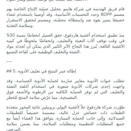
قام فريق الهندسة في شركة هايمو بتحليل عملية الإنتاج الخاصة بهم
وحدد التحسينات الأساسية. وقد أوصينا باستخدام غشاء BOPP مصمم
خصيصًا يتميز بقوة شد واستطالة محسّنة، ومصمم لتحقيق الاستقرار
وسلاسة التغذية.
منذ تطبيق استخدام أغشية هاردفوغ، حقق العميل انخفاضًا بنسبة 30%
في وقت توقف آلات التعبئة والتغليف، وانخفاضًا ملحوظًا في كمية
الأغشية التالفة. يُبرز هذا النجاح الأثر الكبير الذي يمكن أن تُحدثه مواد
التعبئة والتغليف الوظيفية على كفاءة التصنيع.
---
## 5. إطالة عمر المنتج في تغليف الأدوية
تتطلب عبوات الأدوية معايير صارمة لحماية الأدوية الحساسة. وقد
واجهت إحدى شركات الأدوية صعوبة في استخدام أغلفة التعبئة
والتغليف التي لم توفر الحماية الكافية من الرطوبة والأشعة فوق
البنفسجية، مما عرّض سلامة المنتج للخطر.
طوّرت شركة هاردفوغ حلاً لأغشية البولي بروبيلين ثنائية المحور متعددة
الطبقات ذات خصائص عزل عالية، مصممة خصيصاً للتطبيقات
الصيدلانية. وإلى جانب الحماية الممتازة، يتوافق هذا الغشاء أيضاً مع
جميع المتطلبات التنظيمية ومتطلبات السلامة، مما يضمن سلامة
المرضى.