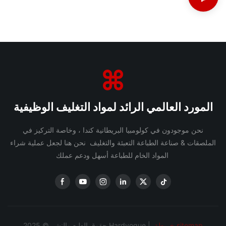
المورد العالمي الرائد لمواد التغليف الوظيفية
نحن موجودون في كولومبيا البريطانية كندا ، وخاصة التركيز في
الملصقات & صناعة الطباعة التعبئة والتغليف نحن هنا لجعل عملية شراء
المواد الخام للطباعة أسهل ودعم عملك
خريطة sitemap
حقوق الطبع والنشر © 2025 Hardvogue |