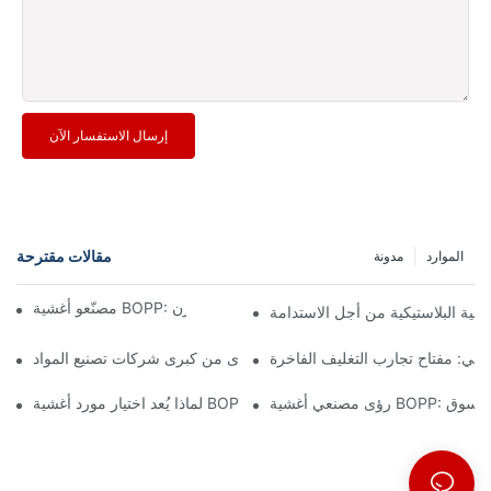
إرسال الاستفسار الآن
مقالات مقترحة
الموارد
مدونة
مصنّعو أغشية BOPP: العمود الفقري للتغليف المرن
غشية البلاستيكية من أجل الاستدامة
دني: مفتاح تجارب التغليف الفاخرة
مستقبل التغليف: رؤى من كبرى شركات تصنيع المواد
جاهات السوق
لماذا يُعد اختيار مورد أغشية BOPP المناسب أمرًا مهمًا لعملك؟