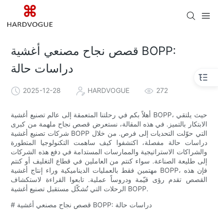
قصص نجاح مصنعي أغشية BOPP:
دراسات حالة
2025-12-28
HARDVOGUE
272
أهلاً بكم في رحلتنا المتعمقة إلى عالم تصنيع أغشية BOPP، حيث يلتقي
الابتكار بالتميز. في هذه المقالة، نستعرض قصص نجاح ملهمة من كبرى
شركات تصنيع أغشية BOPP التي حوّلت التحديات إلى فرص. من خلال
دراسات حالة مفصلة، ​​اكتشفوا كيف ساهمت التكنولوجيا المتطورة
والشراكات الاستراتيجية والممارسات المستدامة في دفع هذه الشركات
إلى طليعة الصناعة. سواء كنتم من العاملين في قطاع التغليف أو كنتم
مهتمين فقط بالعمليات الديناميكية وراء إنتاج أغشية BOPP، فإن هذه
القصص تقدم رؤى قيّمة ودروساً عملية. تابعوا القراءة لاستكشاف
الرحلات التي تُشكّل مستقبل تصنيع أغشية BOPP.
# قصص نجاح مصنعي أغشية BOPP: دراسات حالة