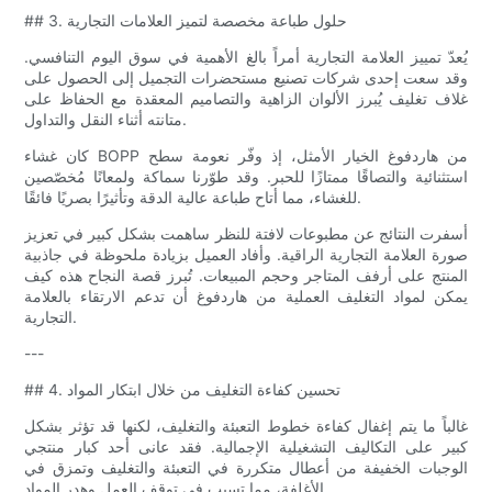
## 3. حلول طباعة مخصصة لتميز العلامات التجارية
يُعدّ تمييز العلامة التجارية أمراً بالغ الأهمية في سوق اليوم التنافسي.
وقد سعت إحدى شركات تصنيع مستحضرات التجميل إلى الحصول على
غلاف تغليف يُبرز الألوان الزاهية والتصاميم المعقدة مع الحفاظ على
متانته أثناء النقل والتداول.
كان غشاء BOPP من هاردفوغ الخيار الأمثل، إذ وفّر نعومة سطح
استثنائية والتصاقًا ممتازًا للحبر. وقد طوّرنا سماكة ولمعانًا مُخصّصين
للغشاء، مما أتاح طباعة عالية الدقة وتأثيرًا بصريًا فائقًا.
أسفرت النتائج عن مطبوعات لافتة للنظر ساهمت بشكل كبير في تعزيز
صورة العلامة التجارية الراقية. وأفاد العميل بزيادة ملحوظة في جاذبية
المنتج على أرفف المتاجر وحجم المبيعات. تُبرز قصة النجاح هذه كيف
يمكن لمواد التغليف العملية من هاردفوغ أن تدعم الارتقاء بالعلامة
التجارية.
---
## 4. تحسين كفاءة التغليف من خلال ابتكار المواد
غالباً ما يتم إغفال كفاءة خطوط التعبئة والتغليف، لكنها قد تؤثر بشكل
كبير على التكاليف التشغيلية الإجمالية. فقد عانى أحد كبار منتجي
الوجبات الخفيفة من أعطال متكررة في التعبئة والتغليف وتمزق في
الأغلفة، مما تسبب في توقف العمل وهدر المواد.