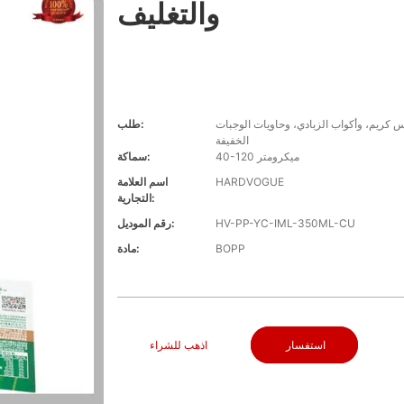
والتغليف
س كريم، وأكواب الزبادي، وحاويات الوجبات
طلب:
الخفيفة
40-120 ميكرومتر
سماكة:
HARDVOGUE
اسم العلامة
التجارية:
HV-PP-YC-IML-350ML-CU
رقم الموديل:
BOPP
مادة:
استفسار
اذهب للشراء