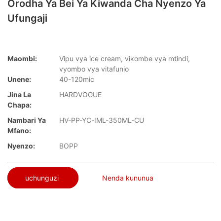
Orodha Ya Bei Ya Kiwanda Cha Nyenzo Ya
Ufungaji
Maombi:
Vipu vya ice cream, vikombe vya mtindi,
vyombo vya vitafunio
Unene:
40-120mic
Jina La
HARDVOGUE
Chapa:
Nambari Ya
HV-PP-YC-IML-350ML-CU
Mfano:
Nyenzo:
BOPP
uchunguzi
Nenda kununua