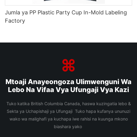
Jumla ya PP Plastic Party Cup In-Mold Labeling
Factory
Mtoaji Anayeongoza Ulimwenguni Wa
Lebo Na Vifaa Vya Ufungaji Vya Kazi
Tuko katika British Columbia Canada, haswa kuzingatia lebo &
Sekta ya Uchapishaji ya Ufungaji Tuko hapa kufanya ununuzi
wako wa malighafi ya kuchapa iwe rahisi na kuunga mkono
biashara yako