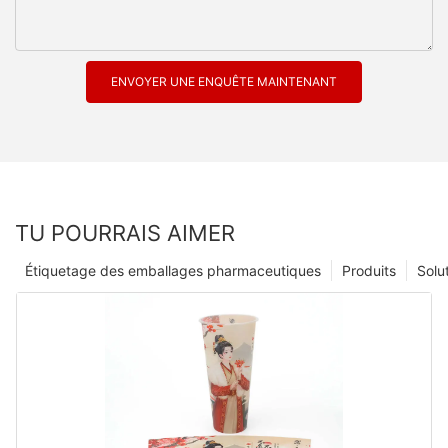
ENVOYER UNE ENQUÊTE MAINTENANT
TU POURRAIS AIMER
Étiquetage des emballages pharmaceutiques
Produits
Solu