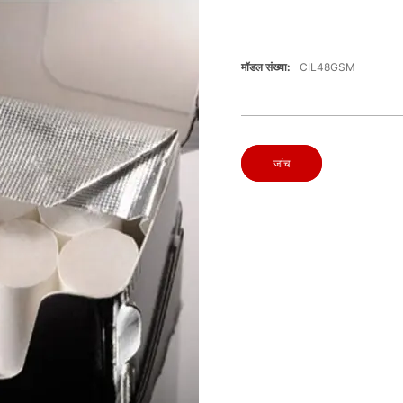
मॉडल संख्या:
CIL48GSM
जांच