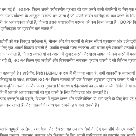
कटौती का कारण बन सकती है।
थमिकता बन गई है। BOPP फिल्म अपने पर्यावरणीय प्रभाव को कम करने वाली कंपनियों के लिए एक स
प्रभावित करते हुए, कर्ल किए गए लेबल को प्रभावित कर सकता है।
ए एक पर्यावरण के अनुकूल विकल्प बन जाता है जो अपने कार्बन पदचिह्न को कम करने के लिए प्
न पहुंचा सकता है।
मग्री की आवश्यकता होती है, जिससे इसके पर्यावरणीय प्रभाव को कम किया जाता है। BOPP फ
्रतिबद्धता का प्रदर्शन कर सकते हैं।
का अनुकूलन करें।
योगों की एक विस्तृत श्रृंखला में, भोजन और पेय पदार्थों से लेकर सौंदर्य प्रसाधन और इलेक्ट
रित करें।
के लिए एक आदर्श विकल्प बनाती है, जबकि इसकी उच्च स्पष्टता और चमक इसे लक्जरी उत्पादों
जा सकता है, जिससे व्यवसायों को दक्षता में सुधार करने और श्रम लागत को कम करने में मदद
 प्रदान करते हैं।
 चाह रही हों, BOPP फिल्म एक लचीली और विश्वसनीय समाधान प्रदान करती है जो विभिन्न प्रका
अच्छी तरह से पालन करते हैं।
ना महत्वपूर्ण है। हार्डवॉग, जिसे HAIMU के रूप में भी जाना जाता है, सभी आकारों के व्यवसा
 DYN/CM) से गुजरना पड़ा है।
 प्रतिबद्धता के साथ, हार्डवॉग BOPP फिल्म उत्पादों की एक विस्तृत श्रृंखला प्रदान करता है जो 
अत्याधुनिक तकनीक और सख्त गुणवत्ता नियंत्रण प्रक्रियाओं का उपयोग करके निर्मित किया ग
ूलन करें।
डवॉग में आपकी आवश्यकताओं को पूरा करने के लिए विशेषज्ञता और क्षमताएं हैं।
द प्रस्तुति को बढ़ाने, स्थिरता में सुधार करने और प्रतियोगिता से आगे रहने के लिए देख रहे 
ऊंचा कर सकते हैं और ग्राहकों के साथ एक स्थायी छाप बना सकते हैं।
 मिसलिग्न्मेंट या दोष का कारण बन सकता है।
 इसकी बहुमुखी प्रतिभा, स्थायित्व और स्थिरता यह उन कंपनियों के लिए एक शीर्ष विकल्प बनाती
 फिल्म चुनकर, व्यवसाय नवाचार और स्थिरता के लिए अपनी प्रतिबद्धता का प्रदर्शन कर सकते ह