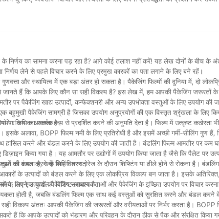
टिक के लिए अच्छी तरह से पालन नहीं कर सकती है, जिससे छीलने के लिए अग्
ं और अपनी पैकेजिंग को अगले स्तर पर ले जाएं। आपके ग्राहक और ग्रह आपको धन्यवाद देंगे।
 तापमान दोष पैदा कर सकता है।
्टम का उपयोग करें।
 लिए एक उपयुक्त एंकरिंग परत के साथ लेपित किया गया है।
े निर्णय का सामना करना पड़ रहा है? आगे कोई तलाश नहीं करें! यह लेख दोनों के बीच के अं
र्णय लेने से पहले विचार करने के लिए प्रमुख कारकों का पता लगाने के लिए बने रहें।
 को समायोजित करें।
ए मोल्ड तापमान और इंजेक्शन दबाव को समायोजित करें।
ुणवत्ता और स्थायित्व में एक बड़ा अंतर हो सकता है। पैकेजिंग फिल्मों की दुनिया में, दो लोकप्
ल्म का उपयोग करें।
से जानते हैं कि आपके लिए कौन सा सही विकल्प है? इस लेख में, हम आपकी पैकेजिंग जरूरतों क
तौर पर पैकेजिंग खाद्य उत्पादों, कन्फेक्शनरी और अन्य उपभोक्ता वस्तुओं के लिए उपयोग क
गति को कम करें।
एक बहुमुखी पैकेजिंग सामग्री है जिसका उपयोग अनुप्रयोगों की एक विस्तृत श्रृंखला के लिए क
का उपयोग किया जा सकता है।
ियों पर अधिक आकर्षक रूप से प्रदर्शित करने की अनुमति देता है। फिल्म में उत्कृष्ट कठोरता भ
लेबल को असमान रूप से सिकोड़ सकता है।
 है। इसके अलावा, BOPP फिल्म नमी के लिए प्रतिरोधी है और इसमें अच्छी गर्मी-सीलिंग गुण हैं,
 साथ हासिल करने और बंडल करने के लिए उपयोग की जाती है। बंडलिंग फिल्म आमतौर पर कम घन
िक है, तो यह मिसलिग्न्मेंट को जन्म दे सकता है।
ज़ाइन किया गया है। यह आमतौर पर उद्योगों में उपयोग किया जाता है जैसे कि पैलेट पर उत्पाद
।
स्तुओं को बंडल करने के लिए वितरण।
रखने की क्षमता है, उन्हें शिपिंग या स्टोरेज के दौरान शिफ्टिंग या ढीले होने से रोकना है। बंडल
 के उत्पादों को बंडल करने के लिए एक लोकप्रिय विकल्प बन जाता है। इसके अतिरिक्त, 
कारण बनती है।
तिरोधी BOPP फिल्मों का उपयोग करें।
यों के लिए एक कुशल पैकेजिंग समाधान है।
मय, अपने उत्पादों की विशिष्ट आवश्यकताओं और पैकेजिंग के इच्छित उपयोग पर विचार करना म
 रहता है।
 कंडीशनिंग सुनिश्चित करें।
आवश्यकता होती है, जबकि बंडलिंग फिल्म एक साथ कई वस्तुओं को सुरक्षित करने और बंडल करने
और सही विकल्प अंततः आपकी पैकेजिंग की जरूरतों और वरीयताओं पर निर्भर करता है। BOPP 
न चक्र समय को नियंत्रित करें।
ते हैं कि आपके उत्पादों को भंडारण और परिवहन के दौरान ठीक से पैक और संरक्षित किया ग