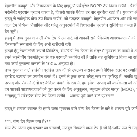
बेहतरीन मजबूती और टिकाऊपन के लिए हाइमू से सर्वश्रेष्ठ BOPP टेप फिल्म खरीदें। पैक
भरोसेमंद प्रदर्शन प्रदान करता है, जिससे आपके पैकेज हर बार सुरक्षित रहते हैं। गुणवत्ता 
हाइमू से सर्वश्रेष्ठ बोप्प टेप फिल्म खरीदें, जो उत्कृष्ट मजबूती, बेहतरीन आसंजन और लं
वाला टेप विभिन्न औद्योगिक और घरेलू अनुप्रयोगों में विश्वसनीय प्रदर्शन सुनिश्चित करता
टेप चुनें।
हाइमू में उच्च गुणवत्ता वाली बोप्प टेप फिल्म पाएं, जो आपकी सभी पैकेजिंग आवश्यकताओ
किफायती समाधानों के लिए अभी खरीदारी करें!
हांग्ज़ौ हैमू टेक्नोलॉजी कंपनी लिमिटेड, बीओपीपी टेप फिल्म के क्षेत्र में गुणवत्ता के माम
हमने स्क्रीनिंग चेकपॉइंट्स की एक प्रणाली स्थापित की है ताकि यह सुनिश्चित किया जा सके क
गया कार्य गुणवत्ता मानकों के 100% अनुरूप हो।
उच्च गुणवत्ता वाले हार्डवोग ब्रांडेड उत्पादों को उपलब्ध कराकर हमने वैश्विक स्तर पर ख्याति
ब्रांडेड उत्पादों का उपयोग करते हैं। इनमें से कुछ ब्रांड घरेलू स्तर पर प्रसिद्ध हैं, जबकि क
उत्पाद और सेवाओं दोनों पर केंद्रित कंपनी के रूप में, हम हमेशा उत्पाद की कार्यक्षमता को
हम आपकी आवश्यकताओं को पूरा करने के लिए अनुकूलन, न्यूनतम ऑर्डर मात्रा (MOQ), शि
**हाइमू में सर्वश्रेष्ठ बोप्प टेप फिल्म खरीदें – अक्सर पूछे जाने वाले प्रश्न**
हाइमू में आपका स्वागत है! हमारे उच्च गुणवत्ता वाले बोप्प टेप फिल्म के बारे में अक्सर पूछे जान
**1. बोप्प टेप फिल्म क्या है?**
बोप्प टेप फिल्म एक प्रकार का पारदर्शी, मजबूत चिपकने वाला टेप है जो द्विअक्षीय रूप से 