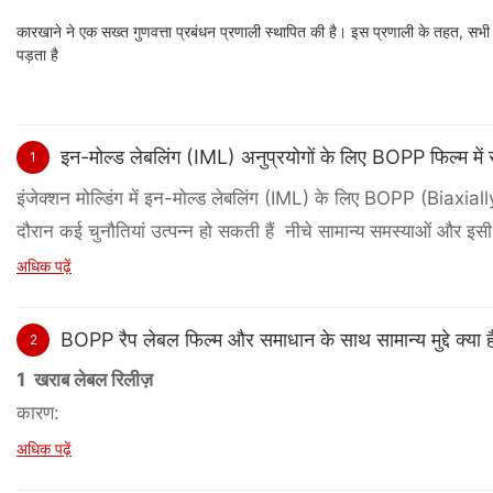
कारखाने ने एक सख्त गुणवत्ता प्रबंधन प्रणाली स्थापित की है। इस प्रणाली के तहत, सभी उत्
पड़ता है
इन-मोल्ड लेबलिंग (IML) अनुप्रयोगों के लिए BOPP फिल्म में साम
1
इंजेक्शन मोल्डिंग में इन-मोल्ड लेबलिंग (IML) के लिए BOPP (Biaxiall
दौरान कई चुनौतियां उत्पन्न हो सकती हैं नीचे सामान्य समस्याओं और इसी
अधिक पढ़ें
1 मुद्रण मुद्दे
समस्या:
BOPP रैप लेबल फिल्म और समाधान के साथ सामान्य मुद्दे क्या है
2
● स्याही आसंजन समस्याएं: BOPP फिल्म में एक चिकनी, गैर-छिद्रपूर्ण 
1 खराब लेबल रिलीज़
● स्याही सुखाने के मुद्दे: कुछ स्याही बहुत धीरे -धीरे बोप पर सूखते हैं, जि
कारण:
● रंग भिन्नता या खराब अपारदर्शिता: फिल्म की पारदर्शिता या परावर्तन के
●
अपर्याप्त या कम गुणवत्ता वाले चिपकने वाला।
अधिक पढ़ें
समाधान:
●
गलत लेबल एप्लिकेटर सेटिंग्स (बहुत अधिक या बहुत कम दबाव)।