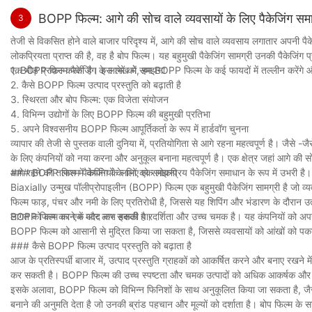
✅ आसंजन में सुधार करने के लिए IML- संगत स्याही, जैसे कि यूवी-इल
●
स्थिर बिजली के कारण लेबल एक साथ चिपके रहते हैं या असमान रूप से 
BOPP फिल्म: आगे की सोच वाले व्यवसायों के लिए पैकेजिंग सम
3
✅ सतह के तनाव और स्याही संबंध को बढ़ाने के लिए सतह उपचार (जैसे, 
समाधान:
तेजी से विकसित होने वाले बाजार परिदृश्य में, आगे की सोच वाले व्यवसाय लगातार अपनी प
✅ बेहतर रंग स्थिरता और अपारदर्शिता के लिए सफेद या अपारदर्शी बोप फिल्म
✅
बेहतर संबंध के लिए एक उपयुक्त चिपकने वाला (दबाव-संवेदनशील या 
लोकप्रियता प्राप्त की है, वह है बोप फिल्म। यह बहुमुखी पैकेजिंग सामग्री उनकी पैकेजिं
एक भीड़ प्रदान करती है। इस लेख में, हम BOPP फिल्म के कई फायदों में तल्लीन करेंगे और
1. BOPP फिल्म पैकेजिंग के लाभों को समझना
✅
लेबलिंग मशीन दबाव और चिकनी लेबल रिलीज के लिए गति को समायो
2 स्थिर बिजली की समस्याएं
2. कैसे BOPP फिल्म उत्पाद प्रस्तुति को बढ़ाती है
✅
स्थैतिक-संबंधित मुद्दों को कम करने के लिए एंटी-स्टैटिक कोटिंग्स या 
3. स्थिरता और बोप फिल्म: एक विजेता संयोजन
समस्या:
4. विभिन्न उद्योगों के लिए BOPP फिल्म की बहुमुखी प्रतिभा
● फिल्म स्टिकिंग टुगेदर: हाई स्टेटिक चार्ज के कारण बोप लेबल छड़ी करते
5. अपने विश्वसनीय BOPP फिल्म आपूर्तिकर्ता के रूप में हार्डवॉग चुनना
2 आवेदन के बाद बुदबुदाती या झुर्रियाँ
व्यापार की तेजी से पुस्तक वाली दुनिया में, प्रतियोगिता से आगे रहना महत्वपूर्ण है। जैसे
● धूल आकर्षण: स्टेटिक बिल्डअप धूल और मलबे को आकर्षित करता है, ज
कारण:
के लिए कंपनियों को नया करना और अनुकूल बनाना महत्वपूर्ण है। एक क्षेत्र जहां आगे की सोच
समाधान:
आगे रहने की तलाश में कंपनियों के लिए एक लोकप्रिय पैकेजिंग समाधान के रूप में उभरी है।
### BOPP फिल्म पैकेजिंग के लाभों को समझना
●
आवेदन के दौरान लेबल के नीचे फंसी हुई हवा।
Biaxially उन्मुख पॉलीप्रोपाइलीन (BOPP) फिल्म एक बहुमुखी पैकेजिंग सामग्री है जो व
✅ स्थैतिक बिल्डअप को कम करने के लिए BOPP फिल्म पर एंटी-स्टैटिक 
●
लेबलिंग प्रक्रिया में अनुचित तनाव या दबाव।
फिल्म फाड़, पंचर और नमी के लिए प्रतिरोधी है, जिससे यह शिपिंग और भंडारण के दौरान उत्
✅ स्थैतिक आवेशों को बेअसर करने के लिए उत्पादन लाइन में आयनीकरण
लागत को कम करने में मदद कर सकती है।
BOPP फिल्म का एक और लाभ इसकी पारदर्शिता और उच्च चमक है। यह कंपनियों को अपने उत्प
●
बोतल की सतह पर संदूषक, जैसे कि तेल, धूल या नमी।
✅ स्थैतिक बिजली को कम करने के लिए उत्पादन वातावरण में उचित आर्द्
BOPP फिल्म को आसानी से मुद्रित किया जा सकता है, जिससे व्यवसायों को आंखों को पकड़ने
समाधान:
### कैसे BOPP फिल्म उत्पाद प्रस्तुति को बढ़ाता है
आज के प्रतिस्पर्धी बाजार में, उत्पाद प्रस्तुति ग्राहकों को आकर्षित करने और बनाए रखने म
✅
एक लचीली BOPP फिल्म का उपयोग करें जो बोतल घटता के लिए अच्
3 डाई-कटिंग और लेबल हैंडलिंग मुद्दे
कर सकती है। BOPP फिल्म की उच्च स्पष्टता और चमक उत्पादों को अधिक आकर्षक और पे
✅
लेबल पर भी दबाव लागू करने के लिए लेबल ऐप्लिकेटर सेटिंग्स को सम
इसके अलावा, BOPP फिल्म को विभिन्न फिनिशों के साथ अनुकूलित किया जा सकता है, जैसे 
समस्या:
✅
सुनिश्चित करें कि लेबलिंग से पहले बोतल की सतह साफ और सूखी हैं
बनाने की अनुमति देता है जो उनकी ब्रांड पहचान और मूल्यों को दर्शाता है। बोप फिल्म के साथ,