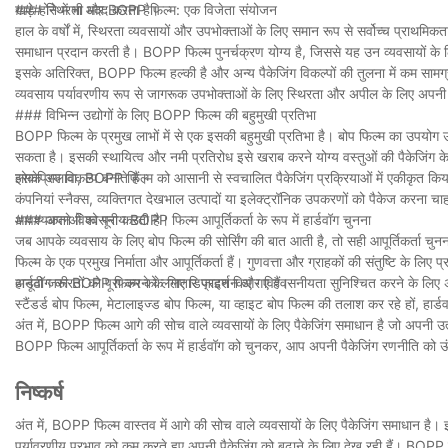
● गरीब डाई-कटिंग सटीकता: BOPP की क्रूरता खुरदरी या असमान 
खड़े होने में भी मदद करता है।
### स्थिरता और BOPP फिल्म: एक विजेता संयोजन
हाल के वर्षों में, स्थिरता व्यवसायों और उपभोक्ताओं के लिए समान रूप से सर्वोच्च प्रा
● एज कर्लिंग: अनुचित कटिंग या तनाव नियंत्रण मोल्ड में प्लेसमेंट को 
3 गरीब प्रिंट गुणवत्ता
समाधान प्रदान करती है। BOPP फिल्म पुनर्चक्रण योग्य है, जिससे यह उन व्यवसायों के लि
● फिल्म फाड़ या युद्ध: प्रसंस्करण के दौरान गलत तनाव लेबल को नुकसा
इसके अतिरिक्त, BOPP फिल्म हल्की है और अन्य पैकेजिंग विकल्पों की तुलना में कम सा
कारण:
समाधान:
व्यवसाय पर्यावरणीय रूप से जागरूक उपभोक्ताओं के लिए स्थिरता और अपील के लिए अपनी प
●
Bopp फिल्म के लिए असंगत स्याही या खराब स्याही आसंजन।
### विभिन्न उद्योगों के लिए BOPP फिल्म की बहुमुखी प्रतिभा
✅ तेज, उच्च-सटीक मरता है और साफ किनारों के लिए काटने के दबाव 
BOPP फिल्म के प्रमुख लाभों में से एक इसकी बहुमुखी प्रतिभा है। बोप फिल्म का उपयोग उद्
●
गलत प्रिंटिंग मशीन सेटिंग्स, स्याही वितरण को प्रभावित करना।
✅ लेबल वारिंग को रोकने के लिए कटिंग प्रक्रिया में वेब तनाव को नियंत्
सकता है। इसकी स्थायित्व और नमी प्रतिरोध इसे खराब करने योग्य वस्तुओं की पैकेजिंग 
●
BOPP फिल्म (जैसे लापता कोरोना उपचार) का अपर्याप्त पूर्व-उपचार।
लोकप्रिय विकल्प बनाते हैं।
इसके अलावा, BOPP फिल्म को आसानी से स्वचालित पैकेजिंग प्रक्रियाओं में एकीकृत किया 
✅ मल्टी-लेयर बोप फिल्मों का उपयोग करें जो बेहतर कठोरता और स्थिरता
समाधान:
कंपनियां स्नैक्स, व्यक्तिगत देखभाल उत्पादों या इलेक्ट्रॉनिक उपकरणों को पैकेज करना
आवश्यकताओं को पूरा करती है।
### अपने विश्वसनीय BOPP फिल्म आपूर्तिकर्ता के रूप में हार्डवॉग चुनना
✅
यूवी, फ्लेक्सोग्राफिक, या ग्रेव्योर स्याही चुनें जो बोप फिल्म के लिए 
जब आपके व्यवसाय के लिए बोप फिल्म की सोर्सिंग की बात आती है, तो सही आपूर्तिकर्ता चुन
✅
सुनिश्चित करें कि BOPP फिल्म में कोरोना उपचार (सतह ऊर्जा/38
फिल्म के एक प्रमुख निर्माता और आपूर्तिकर्ता हैं। गुणवत्ता और ग्राहकों की संतुष्टि के लिए
अनूठी जरूरतों को पूरा करने के लिए डिज़ाइन किए गए हैं।
हार्डवॉग की BOPP फिल्म को लगातार प्रदर्शन और विश्वसनीयता सुनिश्चित करने के लिए 
✅
दबाव, गति और सुखाने के समय जैसे प्रिंटिंग मशीन सेटिंग्स का अनुक
स्टैंडर्ड बोप फिल्म, मेटालाइज्ड बोप फिल्म, या व्हाइट बोप फिल्म की तलाश कर रहे हों, हार्
अंत में, BOPP फिल्म आगे की सोच वाले व्यवसायों के लिए पैकेजिंग समाधान है जो अपनी उत्पा
BOPP फिल्म आपूर्तिकर्ता के रूप में हार्डवॉग को चुनकर, आप अपनी पैकेजिंग रणनीति को 
4 इंजेक्शन मोल्ड में आसंजन और संबंध समस्याएं
निष्कर्ष
समस्या:
4 लेबल एप्लिकेशन के दौरान मिसलिग्न्मेंट
● मोल्ड के अंदर लेबल शिफ्टिंग: यदि लेबल जगह में नहीं रहता है, तो यह
अंत में, BOPP फिल्म वास्तव में आगे की सोच वाले व्यवसायों के लिए पैकेजिंग समाधान है।
पर्यावरणीय प्रभाव को कम करते हुए अपनी पैकेजिंग को बढ़ाने के लिए देख रही हैं। BOPP