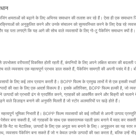
ाज या विलायक-आधारित स्याही का उपयोग करें।
रिलीज होते हैं।
ाधान
कोरोना उपचार या प्राइमर कोटिंग) करें।
ैकेजिंग क्षमताओं को बढ़ाने के लिए अभिनव समाधान की तलाश कर रहे हैं। ऐसा ही एक समाधान ज
ें चुनें।
गर्मी-सक्रिय) का उपयोग करें।
ग प्रक्रियाओं को अनुकूलित करने और उनके संचालन को सुव्यवस्थित करने के लिए देख रहे व्यवसा
 यह पता लगाएंगे कि यह आगे की सोच वाले व्यवसायों के लिए गो-टू पैकेजिंग समाधान क्यों है।
जित करें।
नियंत्रण आर्द्रता को लागू करें।
 हैं, जिससे फीडिंग और हैंडलिंग मुश्किल हो जाती है।
 -जैसे उपभोक्ता वरीयताएँ विकसित होती रहती हैं, कंपनियों के लिए अपने लक्षित बाजार की बदलती 
ो प्रिंट की गुणवत्ता और मोल्ड आसंजन को प्रभावित कर सकता है।
 वाले व्यवसाय एक महत्वपूर्ण प्रभाव डाल सकते हैं, पैकेजिंग सामग्री की अपनी पसंद में है। ब
्यवसायों के लिए कई लाभ प्रदान करती है। BOPP फिल्म के प्रमुख लाभों में से एक इसकी स्थ
ट्रीटमेंट या कोटिंग्स का उपयोग करें।
पादों की रक्षा के लिए एक आदर्श विकल्प है। इसके अतिरिक्त, BOPP फिल्म हल्की है, जो व्यवस
 सलाखों को स्थापित करें।
ादों को प्रभावी ढंग से प्रदर्शित करने, ग्राहकों को आकर्षित करने और बिक्री को चलाने म
रता का स्तर बनाए रखें।
 वाले डिज़ाइन बनाने की अनुमति मिलती है जो स्टोर अलमारियों पर खड़े होते हैं।
ें महत्वपूर्ण भूमिका निभाती है। BOPP फिल्म व्यवसायों को कई तरीकों से अपनी उत्पाद प्रस्तुति
छी तरह से अनुरूप हो।
शेवर बना सकती है, जो ग्राहकों के साथ एक सकारात्मक पहली छाप बनाने में मदद कर सकती
ायोजित करें।
कि मैट या मेटालिक, उत्पादों के लिए एक अनूठा रूप बनाने के लिए। अनुकूलन का यह स्तर व्य
।
 व्यवसाय पैकेजिंग बना सकते हैं जो न केवल उनके उत्पादों की रक्षा करता है, बल्कि उन्हें भीड़ 