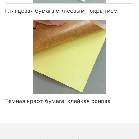
формой
Глянцевая бумага с клеевым покрытием
Проблем
Хрупкость при
Хранить в
ы
холодном,
контролируемой среде,
хранения
воздействии
приспособлять перед
влаги
использованием
Предлагая IML-пленки BOPP, которые предварительно
обработаны для печати, антистатических свойств и
высокотемпературной сопротивления, улучшит
производительность продукта и эффективность обработки.
Темная крафт-бумага, клейкая основа