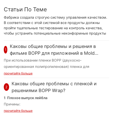
Статьи По Теме
Фабрика создала строгую систему управления качеством.
В соответствии с этой системой все продукты должны
пройти тщательные тестирование на контроль качества,
чтобы устранить потенциальные неконформные продукты
Каковы общие проблемы и решения в
1
фильме BOPP для приложений в Mold
Markeling (IML)?
При использовании пленки BOPP (двухосно-
ориентированная полипропиленовая) пленка для
маркировки в молде (IML) при формовании инъекции
прочитайте больше
может возникнуть несколько проблем во время печати,
Каковы общие проблемы с пленкой и
переработки и литья Ниже приведена подробная разбивка
2
решениями BOPP Wrap?
общих задач и соответствующих решений.
1 Плохое выпуск лейбла
Причины:
1 Проблемы печати
●
Неадекватный или низкокачественный клей.
Проблемы:
прочитайте больше