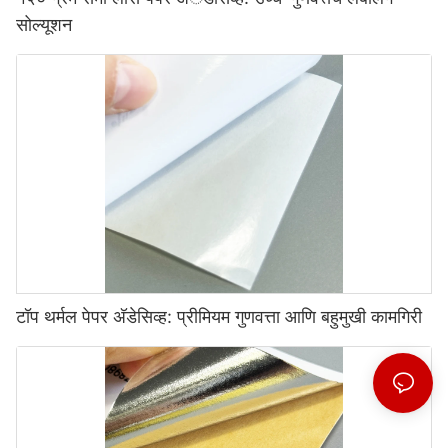
सोल्यूशन
टॉप थर्मल पेपर अ‍ॅडेसिव्ह: प्रीमियम गुणवत्ता आणि बहुमुखी कामगिरी