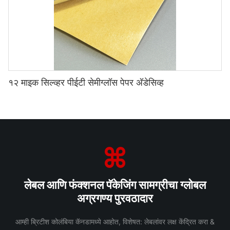
१२ माइक सिल्व्हर पीईटी सेमीग्लॉस पेपर अ‍ॅडेसिव्ह
लेबल आणि फंक्शनल पॅकेजिंग सामग्रीचा ग्लोबल
अग्रगण्य पुरवठादार
आम्ही ब्रिटीश कोलंबिया कॅनडामध्ये आहोत, विशेषत: लेबलांवर लक्ष केंद्रित करा &