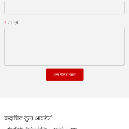
सामग्री
आता चौकशी पाठवा
कदाचित तुला आवडेलं
औषधनिर्माण पॅकेजिंग लेबलिंग
उत्पादने
उपाय