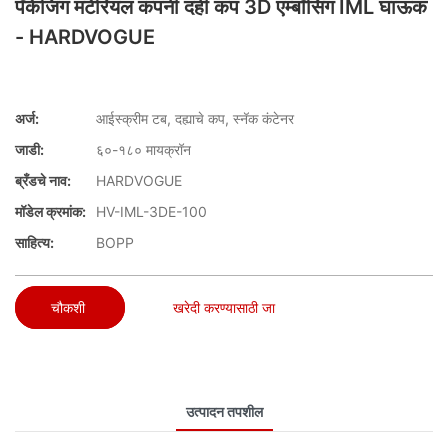
पॅकेजिंग मटेरियल कंपनी दही कप 3D एम्बॉसिंग IML घाऊक
- HARDVOGUE
अर्ज:
आईस्क्रीम टब, दह्याचे कप, स्नॅक कंटेनर
जाडी:
६०-१८० मायक्रॉन
ब्रँडचे नाव:
HARDVOGUE
मॉडेल क्रमांक:
HV-IML-3DE-100
साहित्य:
BOPP
चौकशी
खरेदी करण्यासाठी जा
उत्पादन तपशील