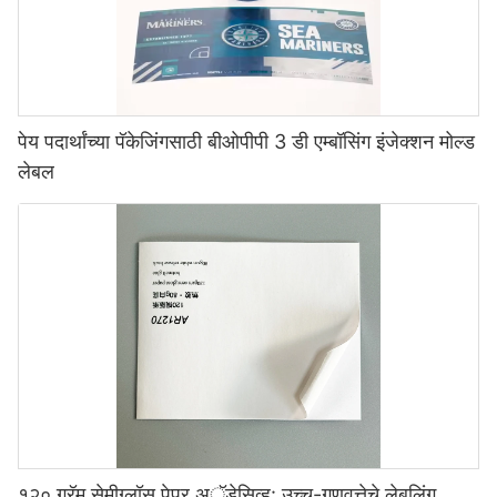
पेय पदार्थांच्या पॅकेजिंगसाठी बीओपीपी 3 डी एम्बॉसिंग इंजेक्शन मोल्ड
लेबल
१२० ग्रॅम सेमीग्लॉस पेपर अॅडेसिव्ह: उच्च-गुणवत्तेचे लेबलिंग