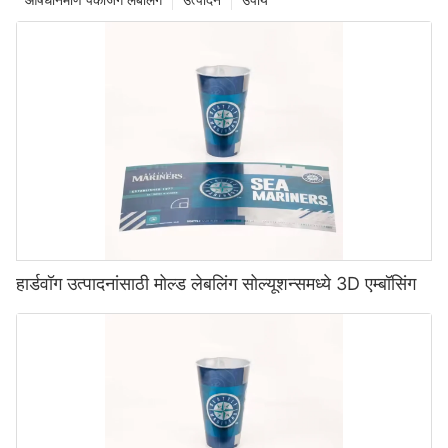
हार्डवॉग उत्पादनांसाठी मोल्ड लेबलिंग सोल्यूशन्समध्ये 3D एम्बॉसिंग