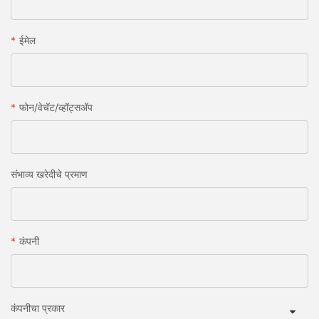
ईमेल
फोन/वेचॅट/व्हॉट्सअ‍ॅप
संभाव्य खरेदीचे प्रमाण
कंपनी
कंपनीचा प्रकार