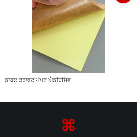
ਡਾਰਕ ਕਰਾਫਟ ਪੇਪਰ ਐਡਹਿਸਿਵ