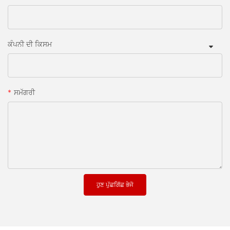
ਕੰਪਨੀ ਦੀ ਕਿਸਮ
ਸਮੱਗਰੀ
ਹੁਣ ਪੁੱਛਗਿੱਛ ਭੇਜੋ