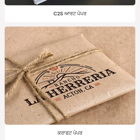
C2S ਆਰਟ ਪੇਪਰ
ਕਰਾਫਟ ਪੇਪਰ