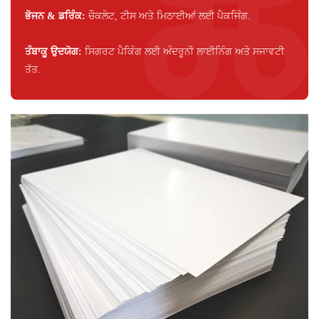
ਭੋਜਨ & ਡਰਿੰਕ:
ਚੌਕਲੇਟ, ਟੀਸ ਅਤੇ ਮਿਠਾਈਆਂ ਲਈ ਪੈਕਜਿੰਗ.
ਤੰਬਾਕੂ ਉਦਯੋਗ:
ਸਿਗਰਟ ਪੈਕਿੰਗ ਲਈ ਅੰਦਰੂਨੀ ਲਾਈਨਿੰਗ ਅਤੇ ਸਜਾਵਟੀ
ਤੱਤ.