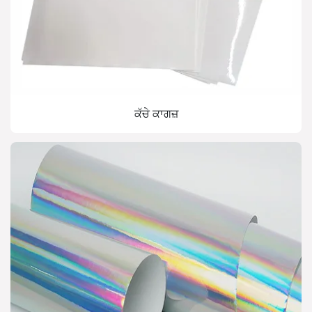
ਕੱਚੇ ਕਾਗਜ਼