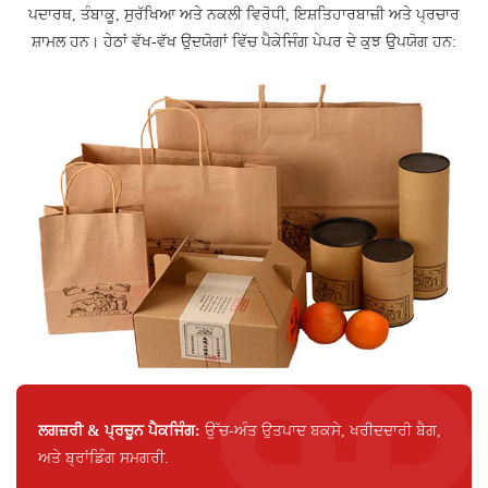
ਪਦਾਰਥ, ਤੰਬਾਕੂ, ਸੁਰੱਖਿਆ ਅਤੇ ਨਕਲੀ ਵਿਰੋਧੀ, ਇਸ਼ਤਿਹਾਰਬਾਜ਼ੀ ਅਤੇ ਪ੍ਰਚਾਰ
ਸ਼ਾਮਲ ਹਨ। ਹੇਠਾਂ ਵੱਖ-ਵੱਖ ਉਦਯੋਗਾਂ ਵਿੱਚ ਪੈਕੇਜਿੰਗ ਪੇਪਰ ਦੇ ਕੁਝ ਉਪਯੋਗ ਹਨ:
ਲਗਜ਼ਰੀ & ਪ੍ਰਚੂਨ ਪੈਕਜਿੰਗ:
ਉੱਚ-ਅੰਤ ਉਤਪਾਦ ਬਕਸੇ, ਖਰੀਦਦਾਰੀ ਬੈਗ,
ਅਤੇ ਬ੍ਰਾਂਡਿੰਗ ਸਮਗਰੀ.