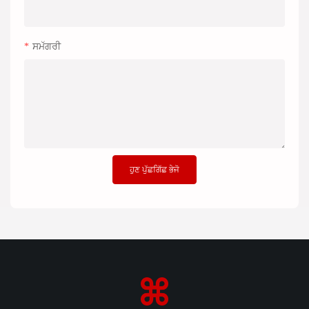
ਸਮੱਗਰੀ
ਹੁਣ ਪੁੱਛਗਿੱਛ ਭੇਜੋ