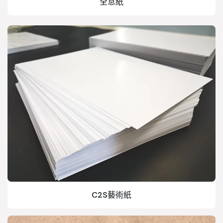
全息紙
C2S藝術紙