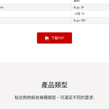
緩和
/m
& ge; 38
-10至 70
& ge; 500
下載PDF
產品類型
粘合劑熱紙有幾種類型，可滿足不同的要求: