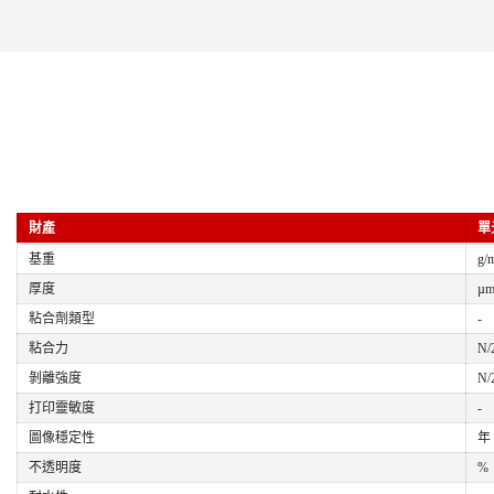
財產
單
基重
g/
厚度
µ
粘合劑類型
-
粘合力
N/
剝離強度
N/
打印靈敏度
-
圖像穩定性
年
不透明度
%