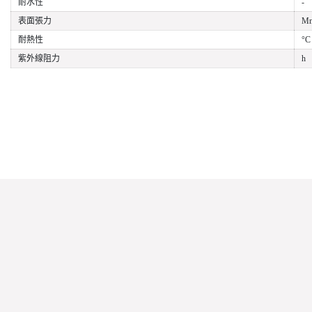
耐水性
-
表面張力
Mn
耐熱性
°C
紫外線阻力
h