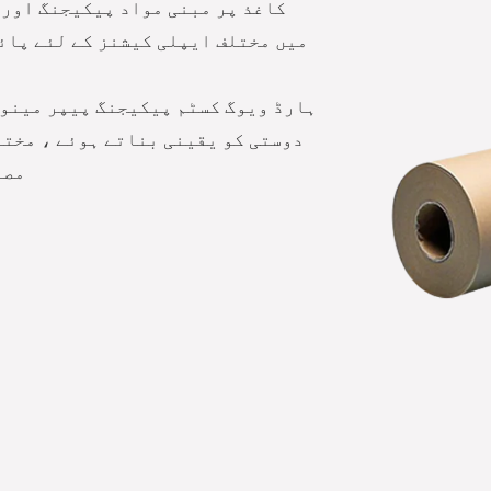
کاغذ پر مبنی مواد پیکیجنگ اور 
میں مختلف ایپلی کیشنز کے لئے پائ
ہارڈ ویوگ کسٹم پیکیجنگ پیپر مینوف
دوستی کو یقینی بناتے ہوئے ، مختل
مصن