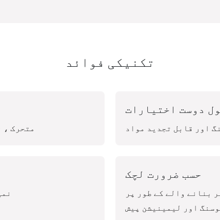
تکنیکی فوائد
ل دوست اختیارات
گ اور قابل تجدید مواد
متحرک ، ت
حسب ضرورت لچک
 والے کے طور پر، HARDVOGUE
نمی
وسنگ اور لیمینیشن پیش