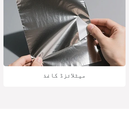
میٹلائزڈ کاغذ