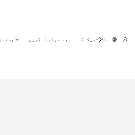
آرڈر ٹریکنگ
ہم سے رابطہ کریں
وسائل