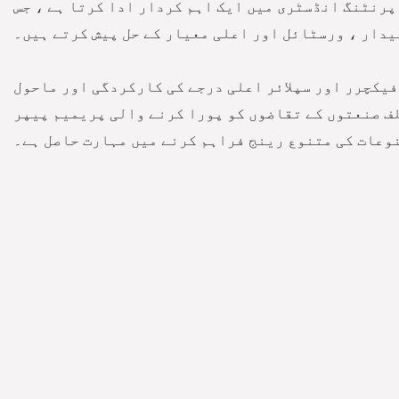
پرنٹنگ انڈسٹری میں ایک اہم کردار ادا کرتا ہے ، جس
یدار ، ورسٹائل اور اعلی معیار کے حل پیش کرتے ہیں۔
یکچرر اور سپلائر
اعلی درجے کی کارکردگی اور ماحول
ف صنعتوں کے تقاضوں کو پورا کرنے والی پریمیم پیپر
وعات کی متنوع رینج فراہم کرنے میں مہارت حاصل ہے۔