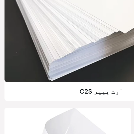
C2S آرٹ پیپر