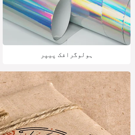
ہولوگرافک پیپر