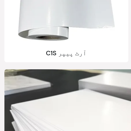
C1S آرٹ پیپر