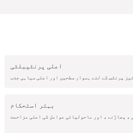
اعلی پرنٹیبلٹی
یز پرنٹس کے لئے ہموار سطحیں اور اعلی سیاہی جذب
بہتر استحکام
 ، پھاڑنے ، اور ماحولیاتی عوامل کی اعلی مزاحمت