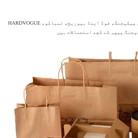
HARDVOGUE کسٹم پیکیجنگ پیپر مینوفیکچرر کی کاغذی مصنوعات متعدد صنعتوں کو پیش کرتی ہیں، بشمول لگژری اور ریٹیل پیکیجنگ، فوڈ اینڈ بیوریج، تمباکو،