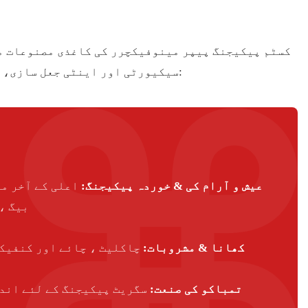
سیکیورٹی اور اینٹی جعل سازی، اشتہارات اور پروموشن۔ ذیل میں مختلف صنعتوں میں پیکیجنگ پیپر کے کچھ استعمالات ہیں:
عیش و آرام کی & خوردہ پیکیجنگ:
اعلی کے آخر می
بیگ ،
کھانا & مشروبات:
چاکلیٹ ، چائے اور کنفیک
تمباکو کی صنعت:
سگریٹ پیکیجنگ کے لئے اند