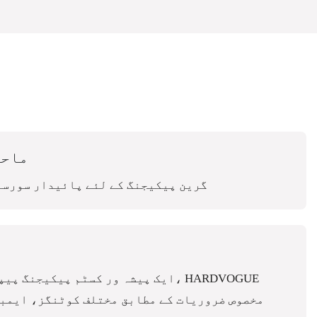
ماحو
گرین پیکیجنگ کے لئے پائیدار سورسن
ایک پیشہ ور کسٹم پیکیجنگ پیپر بنانے
مخصوص ضروریات کے مطابق مختلف کوٹنگز، ایمب