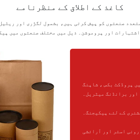
کاغذ کے اطلاق کے منظرنامے
ں پروڈکٹ بکس ، شاپنگ
 اور برانڈنگ میٹریل۔
شنری کے لئے پیکیجنگ۔
رونی استر اور آرائشی