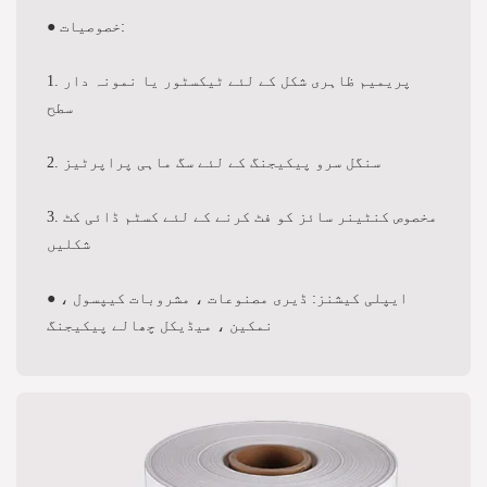
● خصوصیات:
1. پریمیم ظاہری شکل کے لئے ٹیکسٹور یا نمونہ دار
سطح
2. سنگل سرو پیکیجنگ کے لئے سگ ماہی پراپرٹیز
3. مخصوص کنٹینر سائز کو فٹ کرنے کے لئے کسٹم ڈائی کٹ
شکلیں
● ایپلی کیشنز: ڈیری مصنوعات ، مشروبات کیپسول ،
نمکین ، میڈیکل چھالے پیکیجنگ