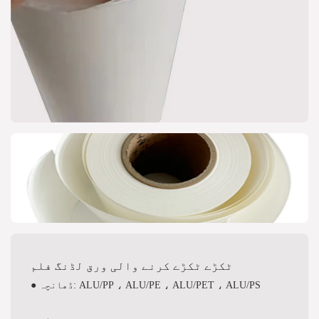
ٹکڑے ٹکڑے کرنے والی ورق لڈنگ فلم
● ڈھانچہ: ALU/PP ، ALU/PE ، ALU/PET ، ALU/PS