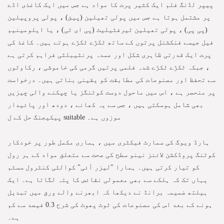
پیپر لڈنگ فلم ایک کثیر پرت کا مواد ہے جس میں ایک کاغذی اڈے
پر مشتمل ہوتا ہے جس میں پولی تھیلین (پیئ) ، پولی پروپیلین
(پی پی) ، پولی تھیلین ٹیرفٹیلیٹ (پی ای ٹی) ، یا ایلومینیم
فیل جیسے فنکشنل پرتوں کے ساتھ ٹکڑے ٹکڑے ہوتے ہیں۔ کاغذ کی
پرت ایک قدرتی ظاہری شکل اور عمدہ پرنٹیبلٹی فراہم کرتی ہے
، جبکہ ٹکڑے ٹکڑے شدہ فلمی پرتیں گرمی کی خاموشی ، رکاوٹوں
سے تحفظ اور مصنوعات کی مطابقت کو یقینی بناتی ہیں۔ درخواست
پر منحصر ہے ، اس میں ماحول دوست کوٹنگز یا چپکنے والی چیزیں
بھی شامل ہوسکتی ہیں ، جس سے یہ کھانے ، دودھ اور پائیدار
پیکیجنگ حل کے ل suitable موزوں ہے۔
ہارڈ ویوگ کی سمارٹ فیکٹری میں ، ہماری مکمل طور پر خودکار
کوٹنگ پروڈکشن لائنز نینو سطح کی صحت سے متعلق مواد کے ہر رول
کو تیار کرتی ہیں۔ ہمارا "لیزر آئی" کوالٹی کنٹرول سسٹم
یہاں تک کہ ہلکے سے بھی معمولی نقائص کا پتہ لگاتا ہے۔ ایک
ہیلتھ ضمیمہ برانڈ نے دیکھا کہ ابھرنے والے ورق میں تبدیل
ہونے کے بعد اس کی مصنوعات کی ٹوٹ پھوٹ کی شرح 0.3 فیصد سے کم
ہے۔