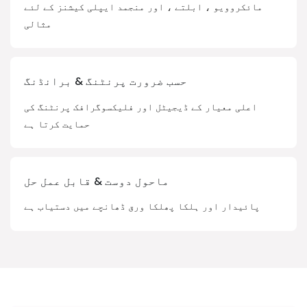
مائکروویو ، ابلتے ، اور منجمد ایپلی کیشنز کے لئے
مثالی
حسب ضرورت پرنٹنگ & برانڈنگ
اعلی معیار کے ڈیجیٹل اور فلیکسوگرافک پرنٹنگ کی
حمایت کرتا ہے
ماحول دوست & قابل عمل حل
پائیدار اور ہلکا پھلکا ورق ڈھانچے میں دستیاب ہے