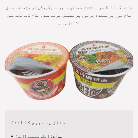
فعالیت اور کارکردگی کو بڑھانے کے ل paper کاغذ کے لڈنگ مواد
عام طور پر متعدد پرتوں پر مشتمل ہوتے ہیں۔ عام ڈھانچے میں
شامل ہیں:
سنگل پرت ورق کا لڈنگ
مواد:
ایلومینیم (الو)
●