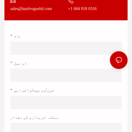
+1 604 818 0316
sales@hardvogueltd.com
نام
ای میل
فون/وی چیٹ/واٹس ایپ
ممکنہ خریداری کی مقدار