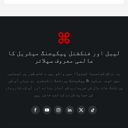
لیبل اور فنکشنل پیکیجنگ میٹریل کا
عالمی معروف سپلائر
ہم برٹش کولمبیا کینیڈا میں واقع ہیں ، خاص طور پر لیبلوں
میں توجہ مرکوز & پیکیجنگ پرنٹنگ انڈسٹری ہم یہاں آپ کی
پرنٹنگ خام مال کی خریداری کو آسان بنانے اور آپ کے کاروبار
کی حمایت کرنے کے لئے حاضر ہیں