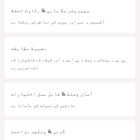
سپیریئر سگ ماہی & رکاوٹ تحفظ
آکسیجن ، نمی اور یووی کی نمائش کو روکتا ہے
مضبوط مطابقت
پی پی ، پیئٹی ، پیئ ، پی ایس ، اور شیشے کے کنٹینرز کے
لئے موزوں ہے
آسان چھلک & قابل عمل اختیارات
صارفین کی سہولت کو بڑھاتا ہے
گرمی & پنکچر مزاحمت