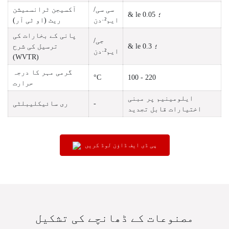
سی سی/
آکسیجن ٹرانسمیشن
& le ؛ 0.05
ایم²·دن
ریٹ (او ٹی آر)
پانی کے بخارات کی
جی/
& le ؛ 0.3
ترسیل کی شرح
ایم²·دن
(WVTR)
گرمی مہر کا درجہ
°C
100 - 220
حرارت
ایلومینیم پر مبنی
-
ری سائیکلیبلٹی
اختیارات قابل تجدید
پی ڈی ایف ڈاؤن لوڈ کریں
مصنوعات کے ڈھانچے کی تشکیل