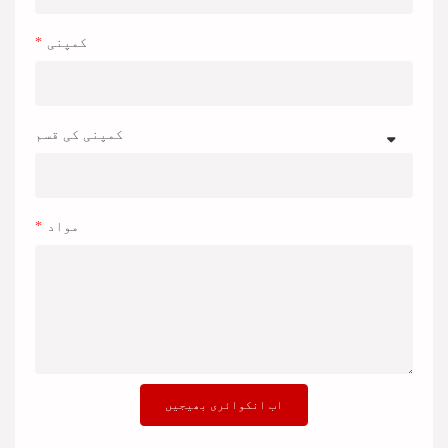
کمپنی
کمپنی کی قسم
مواد
اب انکوائری بھیجیں