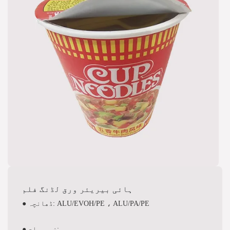
ہائی بیریئر ورق لڈنگ فلم
● ڈھانچہ: ALU/EVOH/PE ، ALU/PA/PE
● خصوصیات: