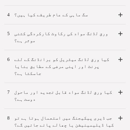
سگ ماہی کے عام طریقے کیا ہیں؟
4
ورق لڈنگ مواد کی رکاوٹ کارکردگی کتنی
5
موثر ہے؟
کیا ورق لڈنگ میٹریل کو برانڈنگ کے لئے
6
پرنٹ اور اپنی مرضی کے مطابق بنایا
جاسکتا ہے؟
کیا ورق لڈنگ مواد قابل تجدید اور ماحول
7
دوست ہے؟
جب ڈیری پیکیجنگ میں استعمال ہوتا ہے تو
8
کیا ڈیلیمینیشن یا چھالے پائے جائیں گے؟