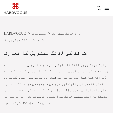
ورق لڈنگ میٹریل
مصنوعات
HARDVOGUE
کاغذ کا لڈنگ میٹریل
کاغذ کی لڈنگ میٹریل کا تعارف
ہارڈ ویوگ پیپر لڈنگ فلم ایک پائیدار ، کثیر پرت کا مواد ہے
جو سخت کنٹینرز پر گرمی سے نمٹنے کے لڈنگ ایپلی کیشنز کے لئے
ڈیزائن کیا گیا ہے۔ یہ قدرتی شکل اور کاغذ کے احساس کے ساتھ
فعال فلموں کی رکاوٹ اور مہر کی کارکردگی کو جوڑتا ہے۔ یہ
فلم ماحولیاتی شعور والے برانڈز کے لئے مثالی ہے جو روایتی
پلاسٹک یا ایلومینیم لڈنگ کے اختیارات کے قابل ، یا فائبر پر
مبنی متبادل تلاش کرتے ہیں۔