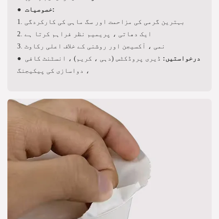
خصوصیات:
●
1. بہترین گرمی کی مزاحمت اور سگ ماہی کی کارکردگی
2. ایک دھاتی ، پریمیم نظر فراہم کرتا ہے
3. نمی ، آکسیجن اور روشنی کے خلاف اعلی رکاوٹ
درخواستیں:
ڈیری پروڈکٹس (دہی ، کریم) ، انسٹنٹ کافی
●
، دواسازی کی پیکیجنگ