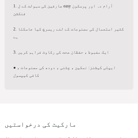
1. صارفین کی سہولت کے ل easy آرام دہ اور پرسکون
فنکشن
2. کثیر استعمال کی مصنوعات کے لئے ریسرچ کیا جاسکتا
ہے
3. ایک مضبوط ، حفظان صحت کی رکاوٹ فراہم کریں
● ایپلی کیشنز: نمکین ، چٹنی ، دودھ کی مصنوعات ،
کافی کیپسول
مارکیٹ کی درخواستیں