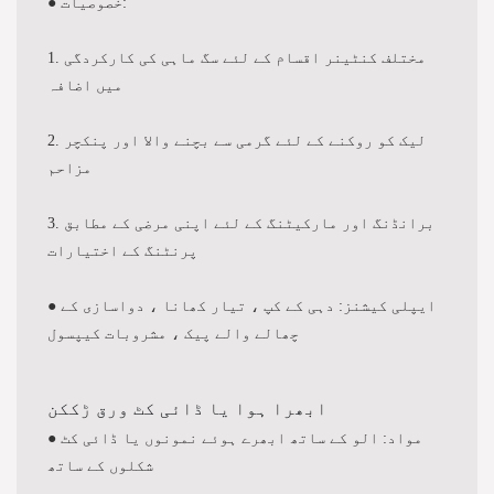
● خصوصیات:
1. مختلف کنٹینر اقسام کے لئے سگ ماہی کی کارکردگی
میں اضافہ
2. لیک کو روکنے کے لئے گرمی سے بچنے والا اور پنکچر
مزاحم
3. برانڈنگ اور مارکیٹنگ کے لئے اپنی مرضی کے مطابق
پرنٹنگ کے اختیارات
● ایپلی کیشنز: دہی کے کپ ، تیار کھانا ، دواسازی کے
چھالے والے پیک ، مشروبات کیپسول
ابھرا ہوا یا ڈائی کٹ ورق ڑککن
● مواد: الو کے ساتھ ابھرے ہوئے نمونوں یا ڈائی کٹ
شکلوں کے ساتھ