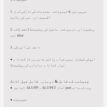
1. توسیع شدہ مصنوعات کی تازگی کے ل st سوپیرئیر
آکسیجن اور نمی کی رکاوٹ
2. ویکیوم اور ترمیم شدہ ماحول کی پیکیجنگ (نقشہ) کے
لئے ideal
3. ذائقہ کی آلودگی
● ایپلی کیشنز: بیبی فوڈ ، پالتو جانوروں کا کھانا ،
تیار کھانا ، دواسازی کی پیکیجنگ
چھیلنے کے قابل & دوبارہ قابل فیل لڈنگ
● ڈھانچہ: ALU/PP ، ALU/PET آسان peel پرت کے ساتھ
● خصوصیات: