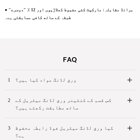
● برانڈ مقابلہ: مارکیٹ کئی مضبوط کھلاڑیوں اور 12 ٪ "دوسرے"
طبقہ کے ساتھ کافی مسابقتی ہے۔
FAQ
ورق لڈنگ مواد کیا ہیں؟
1
کس قسم کے کنٹینر ورق لڈنگ میٹریل کے
2
ساتھ مطابقت رکھتے ہیں؟
کیا ورق لڈنگ میٹریل فوڈ رابطہ محفوظ
3
ہے؟