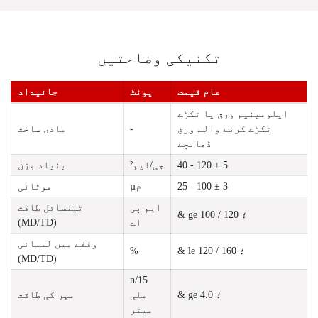
تکنیکی وضاحتیں
عام قیمت
یونٹ
جائیداد
ایلومینیم ورق یا ٹکڑے
ٹکڑے کرنے والے ورق
-
مادی ساخت
ڈھانچے
40 - 120 ± 5
جی/ایم²
بنیاد وزن
25 - 100 ± 3
µم
موٹائی
ایم پی
ٹینسائل طاقت
& ge ؛ 120 / 100
اے
(MD/TD)
وقفے میں لمبائی
& le ؛ 160 / 120
%
(MD/TD)
n/15
& ge ؛ 4.0
ملی
مہر کی طاقت
میٹر