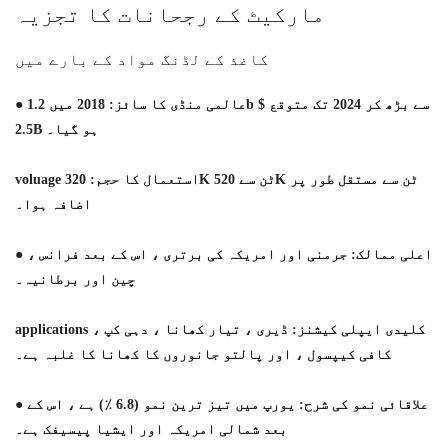
مارکیٹ کے رجحانات کا تجزیہ
کاغذ کے لڈنگ مواد کے بارے میں
● عالمی منڈی کا سائز: 2018 میں 1.2b سے بڑھ کر 2024 تک متوقع $
2.5B ہو گیا۔
voluage استعمال کا حجم: 320K ٹن سے 520K ٹن سے مستقل طور پر
اضافہ ہوا۔
● اعلی ممالک: جرمنی اور امریکہ کی برتری ، اس کے بعد فرانس ،
چین اور برطانیہ۔
applications کلیدی ایپلی کیشنز: ڈیری ، تیار کھانا ، دہی کپ ،
کافی کیپسول ، اور پالتو جانوروں کا کھانا کا غلبہ ہے۔
● علاقائی نمو کی شرح: یورپ میں تیز ترین نمو (6.8 ٪) ہے ، اس کے
بعد شمالی امریکہ اور ایشیا پیسیفک ہے۔