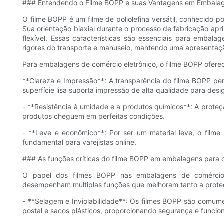
### Entendendo o Filme BOPP e suas Vantagens em Embala
O filme BOPP é um filme de poliolefina versátil, conhecido p
Sua orientação biaxial durante o processo de fabricação apr
flexível. Essas características são essenciais para emba
rigores do transporte e manuseio, mantendo uma apresentaçã
Para embalagens de comércio eletrônico, o filme BOPP ofere
**Clareza e Impressão**: A transparência do filme BOPP pe
superfície lisa suporta impressão de alta qualidade para de
- **Resistência à umidade e a produtos químicos**: A prote
produtos cheguem em perfeitas condições.
- **Leve e econômico**: Por ser um material leve, o film
fundamental para varejistas online.
### As funções críticas do filme BOPP em embalagens para c
O papel dos filmes BOPP nas embalagens de comércio 
desempenham múltiplas funções que melhoram tanto a proteç
- **Selagem e Inviolabilidade**: Os filmes BOPP são comum
postal e sacos plásticos, proporcionando segurança e funcional