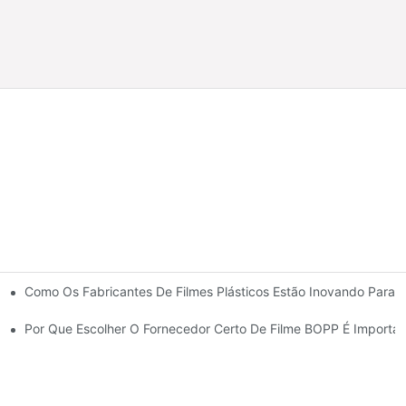
Como Os Fabricantes De Filmes Plásticos Estão Inovando Para A
Flexíveis
s De Embalagem Luxuosas
Por Que Escolher O Fornecedor Certo De Filme BOPP É Importa