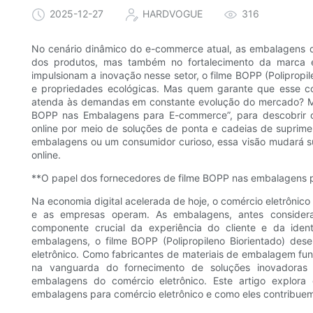
2025-12-27
HARDVOGUE
316
No cenário dinâmico do e-commerce atual, as embalagens
dos produtos, mas também no fortalecimento da marca e 
impulsionam a inovação nesse setor, o filme BOPP (Polipropil
e propriedades ecológicas. Mas quem garante que esse co
atenda às demandas em constante evolução do mercado? Me
BOPP nas Embalagens para E-commerce”, para descobrir c
online por meio de soluções de ponta e cadeias de suprime
embalagens ou um consumidor curioso, essa visão mudará s
online.
**O papel dos fornecedores de filme BOPP nas embalagens p
Na economia digital acelerada de hoje, o comércio eletrôni
e as empresas operam. As embalagens, antes considera
componente crucial da experiência do cliente e da ident
embalagens, o filme BOPP (Polipropileno Biorientado) de
eletrônico. Como fabricantes de materiais de embalagem 
na vanguarda do fornecimento de soluções inovadoras
embalagens do comércio eletrônico. Este artigo explor
embalagens para comércio eletrônico e como eles contribuem 