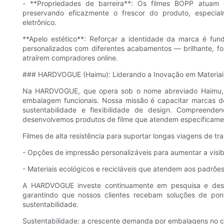
- **Propriedades de barreira**: Os filmes BOPP atuam 
preservando eficazmente o frescor do produto, especia
eletrônico.
**Apelo estético**: Reforçar a identidade da marca é fu
personalizados com diferentes acabamentos — brilhante, f
atraírem compradores online.
### HARDVOGUE (Haimu): Liderando a Inovação em Materiai
Na HARDVOGUE, que opera sob o nome abreviado Haimu, or
embalagem funcionais. Nossa missão é capacitar marcas 
sustentabilidade e flexibilidade de design. Compreenden
desenvolvemos produtos de filme que atendem especificamen
Filmes de alta resistência para suportar longas viagens de tr
- Opções de impressão personalizáveis ​​para aumentar a visi
- Materiais ecológicos e recicláveis ​​que atendem aos padrõ
A HARDVOGUE investe continuamente em pesquisa e desen
garantindo que nossos clientes recebam soluções de po
sustentabilidade.
Sustentabilidade: a crescente demanda por embalagens no c