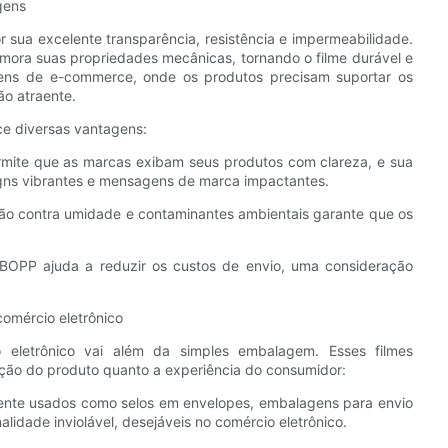
gens
or sua excelente transparência, resistência e impermeabilidade.
imora suas propriedades mecânicas, tornando o filme durável e
lagens de e-commerce, onde os produtos precisam suportar os
o atraente.
ce diversas vantagens:
rmite que as marcas exibam seus produtos com clareza, e sua
signs vibrantes e mensagens de marca impactantes.
ção contra umidade e contaminantes ambientais garante que os
e BOPP ajuda a reduzir os custos de envio, uma consideração
omércio eletrônico
eletrônico vai além da simples embalagem. Esses filmes
ão do produto quanto a experiência do consumidor:
ente usados ​​como selos em envelopes, embalagens para envio
idade inviolável, desejáveis ​​no comércio eletrônico.