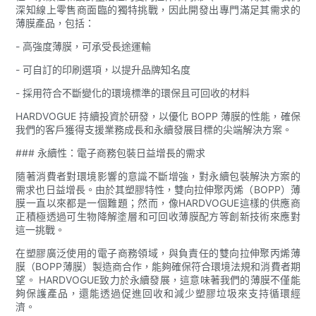
深知線上零售商面臨的獨特挑戰，因此開發出專門滿足其需求的
薄膜產品，包括：
- 高強度薄膜，可承受長途運輸
- 可自訂的印刷選項，以提升品牌知名度
- 採用符合不斷變化的環境標準的環保且可回收的材料
HARDVOGUE 持續投資於研發，以優化 BOPP 薄膜的性能，確保
我們的客戶獲得支援業務成長和永續發展目標的尖端解決方案。
### 永續性：電子商務包裝日益增長的需求
隨著消費者對環境影響的意識不斷增強，對永續包裝解決方案的
需求也日益增長。由於其塑膠特性，雙向拉伸聚丙烯（BOPP）薄
膜一直以來都是一個難題；然而，像HARDVOGUE這樣的供應商
正積極透過可生物降解塗層​​和可回收薄膜配方等創新技術來應對
這一挑戰。
在塑膠廣泛使用的電子商務領域，與負責任的雙向拉伸聚丙烯薄
膜（BOPP薄膜）製造商合作，能夠確保符合環境法規和消費者期
望。 HARDVOGUE致力於永續發展，這意味著我們的薄膜不僅能
夠保護產品，還能透過促進回收和減少塑膠垃圾來支持循環經
濟。