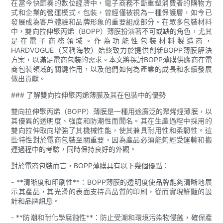
在當今快節奏的數位經濟中，電子商務不斷重塑消費者的購物方
式和企業的營運模式。包裝，曾經僅被視為一種保護層，如今已
發展成為客戶體驗和品牌形象的重要組成部分。在眾多包裝材料
中，雙向拉伸聚丙烯（BOPP）薄膜扮演著不可或缺的角色，尤其
是在電子商務領域。作為功能性包裝材料製造商，
HARDVOGUE（又稱海牧）始終致力於提供創新BOPP薄膜解決
方案，以滿足電商包裝的需求。本文將探討BOPP薄膜供應商在電
商包裝領域的關鍵作用，以及他們如何為產業的成長和永續發展
做出貢獻。
### 了解雙向拉伸聚丙烯薄膜及其在包裝中的優勢
雙向拉伸聚丙烯（BOPP）薄膜是一種用途廣泛的聚烯烴薄膜，以
其優異的透明度、強度和防潮性而聞名。其在生產過程中採用的
雙向拉伸取向增強了其機械性能，使其兼具耐用性和柔韌性。這
些特性對於電商包裝至關重要，因為產品必須能夠經受運輸和搬
運過程中的考驗，同時保持良好的外觀。
對於電商包裝而言，BOPP薄膜具有以下幾個優點：
- **清晰度和印刷性**：BOPP薄膜的透明度使品牌能夠清晰地展
示其產品，其光滑的表面支持高品質的印刷，從而實現鮮豔的設
計和品牌訊息。
- **防潮和耐化學腐蝕性**：防止受潮和環境污染物侵蝕，確保產