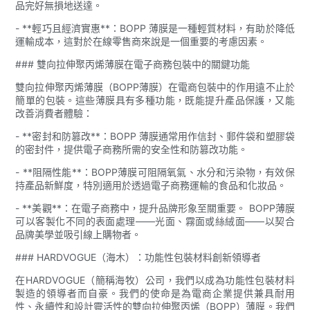
品完好無損地送達。
- **輕巧且經濟實惠**：BOPP 薄膜是一種輕質材料，有助於降低
運輸成本，這對於在線零售商來說是一個重要的考慮因素。
### 雙向拉伸聚丙烯薄膜在電子商務包裝中的關鍵功能
雙向拉伸聚丙烯薄膜（BOPP薄膜）在電商包裝中的作用遠不止於
簡單的包裝。這些薄膜具有多種功能，既能提升產品保護，又能
改善消費者體驗：
- **密封和防篡改**：BOPP 薄膜通常用作信封、郵件袋和塑膠袋
的密封件，提供電子商務所需的安全性和防篡改功能。
- **阻隔性能**：BOPP薄膜可阻隔氧氣、水分和污染物，有效保
持產品新鮮度，特別適用於透過電子商務運輸的食品和化妝品。
- **美觀**：在電子商務中，提升品牌形象至關重要。 BOPP薄膜
可以客製化不同的表面處理——光面、霧面或絲絨面——以契合
品牌美學並吸引線上購物者。
### HARDVOGUE（海木）：功能性包裝材料創新領導者
在HARDVOGUE（簡稱海牧）公司，我們以成為功能性包裝材料
製造的領導者而自豪。我們的使命是為電商企業提供兼具耐用
性、永續性和設計靈活性的雙向拉伸聚丙烯（BOPP）薄膜。我們