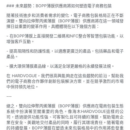
### 未來趨勢：BOPP薄膜供應商將如何塑造電子商務包裝
隨著技術進步和消費者需求的變化，電子商務包裝格局正在不斷
演變。雙向拉伸聚丙烯薄膜（BOPP薄膜）供應商將在這一領域發
揮日益重要的變革作用，具體體現在以下幾個方面：
- 在BOPP薄膜上直接開發二維碼和NFC整合等智慧包裝功能，以
增強客戶互動。
- 提高阻隔性和防護性能，以適應更廣泛的產品，包括藥品和電子
產品。
- 擴大環保薄膜產品線，以滿足全球更嚴格的永續發展法規。
在 HARDVOGUE，我們很高興能夠走在這些趨勢的前沿，幫助我
們的電子商務合作夥伴創新包裝解決方案，並在競爭激烈的市場
中保持領先地位。
---
總之，雙向拉伸聚丙烯薄膜（BOPP薄膜）供應商在電商包裝生態
系統中扮演著至關重要的角色。像海木HARDVOGUE這樣的公
司，透過提供功能性強、可客製化且可持續的薄膜，幫助電商企
業在安全、美觀地交付產品的同時，履行其環境責任。隨著電商
的持續發展，BOPP薄膜在塑造未來包裝格局中的作用將愈發重