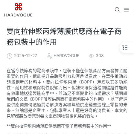
雙向拉伸聚丙烯薄膜供應商在電子商
務包裝中的作用
2025-12-27
HARDVOGUE
308
在當今快節奏的電商環境中，包裝不僅在保護產品方面發揮至關
重要的作用，還能提升品牌吸引力和客戶滿意度。在眾多推動該
領域創新的材料中，雙向拉伸聚丙烯（BOPP）薄膜以其多功能
性、耐用性和環保特性脫穎而出。但誰來確保這種關鍵組件能夠
有效率地送達製造商手中，並滿足不斷變化的市場需求？請閱讀
我們的文章《BOPP薄膜供應商在電商包裝中的作用》，以了解這
些供應商如何透過前沿解決方案和無縫供應鏈塑造線上零售的未
來。無論您是企業主、包裝專業人士還是好奇的消費者，本文的
見解都將改變您對每次電商購物背後包裝的看法。
**雙向拉伸聚丙烯薄膜供應商在電子商務包裝中的作用**