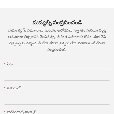
మమ్మల్ని సంప్రదించండి
మేము కస్టమ్ నమూనాలు మరియు ఆలోచనలు స్వాగతం మరియు నిర్దిష్ట
అవసరాలు తీర్చడానికి చేయవచ్చు. మరింత సమాచారం కోసం, దయచేసి
వెబ్సైట్ను సందర్శించండి లేదా నేరుగా ప్రశ్నలు లేదా విచారణలతో నేరుగా
సంప్రదించండి.
పేరు
ఇమెయిల్
ఫోన్/వెచాట్/వాట్సాప్