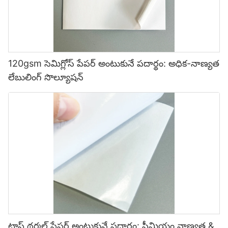
120gsm సెమిగ్లోస్ పేపర్ అంటుకునే పదార్థం: అధిక-నాణ్యత
లేబులింగ్ సొల్యూషన్
టాప్ థర్మల్ పేపర్ అంటుకునే పదార్థం: ప్రీమియం నాణ్యత &