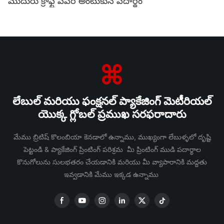
ముదురు క్రాఫ్ట్ పేపర్ అంటుకునే పదార్థం
లేబుల్ మరియు ఫంక్షనల్ ప్యాకేజింగ్ మెటీరియల్
యొక్క గ్లోబల్ ప్రముఖ సరఫరాదారు
మేము బ్రిటిష్ కొలంబియా కెనడాలో ఉన్నాము, ముఖ్యంగా లేబుళ్ళలో దృష్టి
పెట్టండి & ప్యాకేజింగ్ ప్రింటింగ్ పరిశ్రమ మీ ప్రింటింగ్ ముడి పదార్థాల
కొనుగోలును సులభతరం చేయడానికి మరియు మీ వ్యాపారానికి మద్దతు
ఇవ్వడానికి మేము ఇక్కడ ఉన్నాము