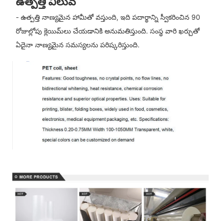
ఉత్పత్తి విలువ
- ఉత్పత్తి నాణ్యమైన హామీతో వస్తుంది, ఇది పదార్థాన్ని స్వీకరించిన 90
రోజుల్లోపు క్లెయిమ్‌లు చేయడానికి అనుమతిస్తుంది. సంస్థ వారి ఖర్చుతో
ఏదైనా నాణ్యమైన సమస్యలను పరిష్కరిస్తుంది.