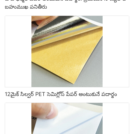
బహుముఖ పనితీరు
12మైక్ సిల్వర్ PET సెమిగ్లోస్ పేపర్ అంటుకునే పదార్థం