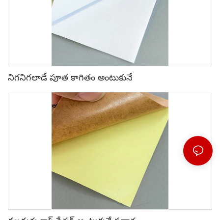
నిగనిగలాడే పూత కాగితం అంటుకునే