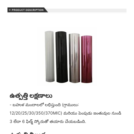
ఉత్పత్తి లక్షణాలు
- బహుళ మందాలలో లభిస్తుంది (గ్రాములు:
12/20/25/30/350/370MIC) మరియు పెంపుడు జంతువుల నుండి
3 లేదా 6 ఫిల్మ్ స్కోరుతో తయారు చేయబడింది.