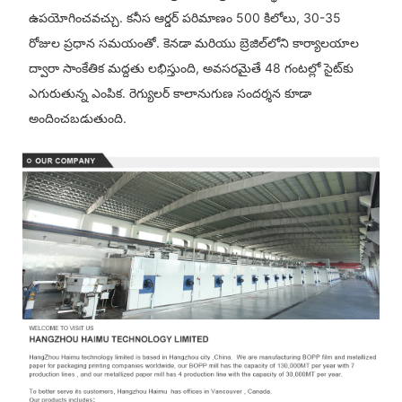
ఉపయోగించవచ్చు. కనీస ఆర్డర్ పరిమాణం 500 కిలోలు, 30-35
రోజుల ప్రధాన సమయంతో. కెనడా మరియు బ్రెజిల్‌లోని కార్యాలయాల
ద్వారా సాంకేతిక మద్దతు లభిస్తుంది, అవసరమైతే 48 గంటల్లో సైట్‌కు
ఎగురుతున్న ఎంపిక. రెగ్యులర్ కాలానుగుణ సందర్శన కూడా
అందించబడుతుంది.