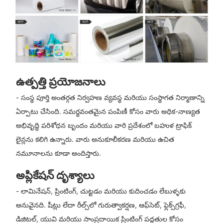
ఉత్పత్తి ప్రయోజనాలు
- సంస్థ పూర్తి అంతర్గత నిర్వహణ వ్యవస్థ మరియు సంస్థాగత నిర్మాణాన్ని
ఏర్పాటు చేసింది. సమర్థవంతమైన పంపిణీ కోసం వారు అధిక-నాణ్యత
అభివృద్ధి పరిశోధన బృందం మరియు వారి ప్రదేశంలో బహుళ ట్రాఫిక్
లైన్లను కలిగి ఉన్నారు. వారు అనుకూలీకరణ మరియు ఉచిత
నమూనాలను కూడా అందిస్తారు.
అప్లికేషన్ దృశ్యాలు
- లామినేషన్, ప్రింటింగ్, చుట్టడం మరియు కుదించడం లేబుళ్ళకు
అనువైనది. షీట్లు లేదా రీల్స్‌లో గురుత్వాకర్షణ, ఆఫ్‌సెట్, ఫ్లెక్స్‌గ్రఫీ,
డిజిటల్, యువి మరియు సాంప్రదాయిక ప్రింటింగ్ పద్ధతుల కోసం