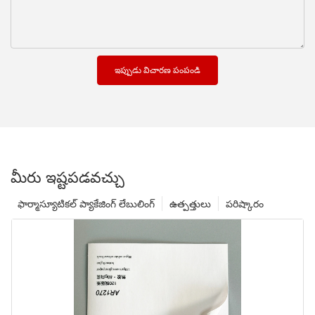
ఇప్పుడు విచారణ పంపండి
మీరు ఇష్టపడవచ్చు
ఫార్మాస్యూటికల్ ప్యాకేజింగ్ లేబులింగ్
ఉత్పత్తులు
పరిష్కారం