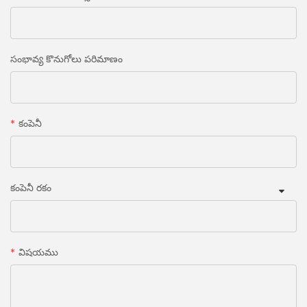
సంభావ్య కొనుగోలు పరిమాణం
కంపెనీ
కంపెనీ రకం
విషయము