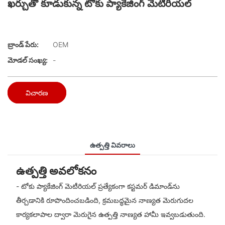
ఖర్చుతో కూడుకున్న టోకు ప్యాకేజింగ్ మెటీరియల్
బ్రాండ్ పేరు:
OEM
మోడల్ సంఖ్య:
-
విచారణ
ఉత్పత్తి వివరాలు
ఉత్పత్తి అవలోకనం
- టోకు ప్యాకేజింగ్ మెటీరియల్ ప్రత్యేకంగా కస్టమర్ డిమాండ్‌ను
తీర్చడానికి రూపొందించబడింది, క్రమబద్ధమైన నాణ్యత మెరుగుదల
కార్యకలాపాల ద్వారా మెరుగైన ఉత్పత్తి నాణ్యత హామీ ఇవ్వబడుతుంది.