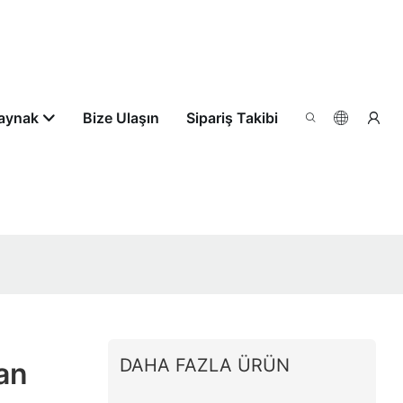
aynak
Bize Ulaşın
Sipariş Takibi
DAHA FAZLA ÜRÜN
an