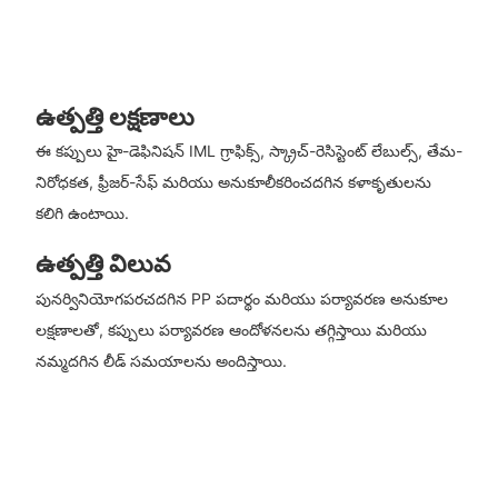
ఉత్పత్తి లక్షణాలు
ఈ కప్పులు హై-డెఫినిషన్ IML గ్రాఫిక్స్, స్క్రాచ్-రెసిస్టెంట్ లేబుల్స్, తేమ-
నిరోధకత, ఫ్రీజర్-సేఫ్ మరియు అనుకూలీకరించదగిన కళాకృతులను
కలిగి ఉంటాయి.
ఉత్పత్తి విలువ
పునర్వినియోగపరచదగిన PP పదార్థం మరియు పర్యావరణ అనుకూల
లక్షణాలతో, కప్పులు పర్యావరణ ఆందోళనలను తగ్గిస్తాయి మరియు
నమ్మదగిన లీడ్ సమయాలను అందిస్తాయి.