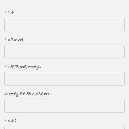
పేరు
ఇమెయిల్
ఫోన్/వెచాట్/వాట్సాప్
సంభావ్య కొనుగోలు పరిమాణం
కంపెనీ