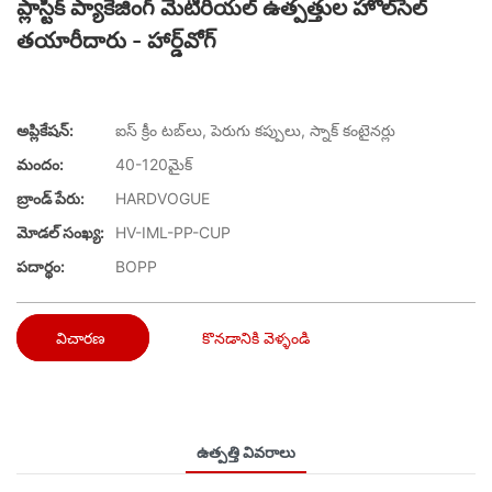
ప్లాస్టిక్ ప్యాకేజింగ్ మెటీరియల్ ఉత్పత్తుల హోల్‌సేల్
తయారీదారు - హార్డ్‌వోగ్
అప్లికేషన్:
ఐస్ క్రీం టబ్‌లు, పెరుగు కప్పులు, స్నాక్ కంటైనర్లు
మందం:
40-120మైక్
బ్రాండ్ పేరు:
HARDVOGUE
మోడల్ సంఖ్య:
HV-IML-PP-CUP
పదార్థం:
BOPP
విచారణ
కొనడానికి వెళ్ళండి
ఉత్పత్తి వివరాలు