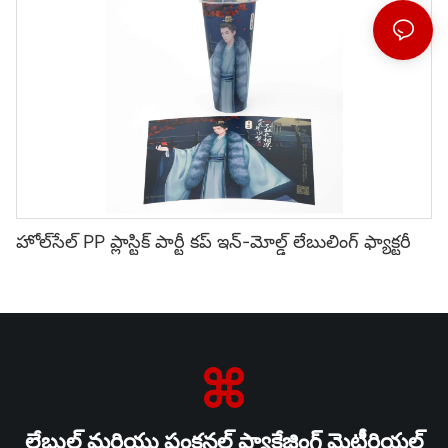
హోల్‌సేల్ PP ప్లాస్టిక్ పార్టీ కప్ ఇన్-మోల్డ్ లేబులింగ్ ఫ్యాక్టరీ
లేబుల్ మరియు ఫంక్షనల్ ప్యాకేజింగ్ మెటీరియల్