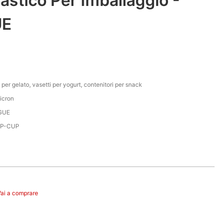
lastico Per Imballaggio -
UE
per gelato, vasetti per yogurt, contenitori per snack
icron
GUE
PP-CUP
Vai a comprare